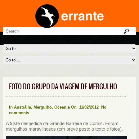
FOTO DO GRUPO DA VIAGEM DE MERGULHO
In
Austrália
,
Mergulho
,
Oceania
On 11/02/2012
No
comments
A triste despedida da Grande Barreira de Corais. Foram
mergulhos maravilhosos (em breve posto o texto e fotos).