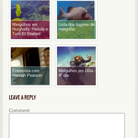
Mergulhos em
Lista dos lugares de
Hurghada: Hamda e
mergulho
Turft El Shahed
Entrevista com
Mergulhos em Utila -
Hannah Pearson
4º dia
LEAVE A REPLY
Comment