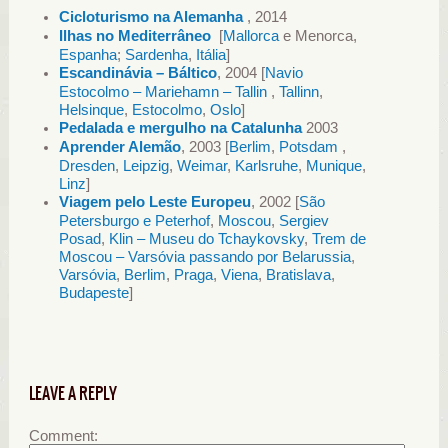
Cicloturismo na Alemanha
, 2014
Ilhas no Mediterrâneo
[
Mallorca
e Menorca,
Espanha
;
Sardenha
,
Itália
]
Escandinávia – Báltico
, 2004 [
Navio
Estocolmo – Mariehamn – Tallin
,
Tallinn
,
Helsinque
,
Estocolmo
,
Oslo
]
Pedalada e mergulho na Catalunha
2003
Aprender Alemão
, 2003 [
Berlim
,
Potsdam
,
Dresden
,
Leipzig
,
Weimar
,
Karlsruhe
,
Munique
,
Linz
]
Viagem pelo Leste Europeu
, 2002 [
São
Petersburgo e Peterhof
,
Moscou
,
Sergiev
Posad
,
Klin – Museu do Tchaykovsky
,
Trem de
Moscou – Varsóvia passando por Belarussia
,
Varsóvia
,
Berlim
,
Praga
,
Viena
,
Bratislava
,
Budapeste
]
LEAVE A REPLY
Comment