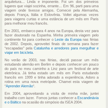
arquitetura… Linda e imponente. Foi um dos primeiros
lugares que viajei sozinha, errante… Em 96, parti para uma
viagem onde tivesse amigos. Comecei pela Alemanha,
depois França, Itália e Eslovênia. Voltei algumas vezes
para viagens curtas e uma estância de um mês em Paris
para melhorar meu francês.
Em 2001, embarco para 4 anos na Europa, desta vez para
fazer doutorado na Espanha. Minha primeira viagem pelo
continente foi para conhecer o
Leste da Europa
nas férias
de 2002. Depois, aproveitei finais de semana para fazer
“escapadas” pela
Catalunha e arredores para mergulhar e
viajar em bicicleta
.
No verão de 2003, nas férias, decidi passar um mês
estudando alemão em Berlim e depois conhecer um pouco
do país no meu caminho a Linz para um festival de arte
eletrônica. Já tinha estado um mês em Paris estudando
francês em 1999 e tinha adorado a experiência. Adoro a
rotina em uma nova metrópole. Chamei esta viagem de
“
Aprender Alemão
“.
Em 2004, aproveitando a visita de minha mãe, juntei
trabalho com lazer. Fomos juntas conhecer a
Escandinávia
e o Báltico
na ocasião do simpósio da ISEA 2004.