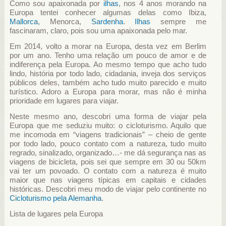
Como sou apaixonada por
ilhas
, nos 4 anos morando na
Europa tentei conhecer algumas delas como Ibiza,
Mallorca
, Menorca,
Sardenha
.
Ilhas
sempre me
fascinaram, claro, pois sou uma apaixonada pelo mar.
Em 2014, volto a morar na Europa, desta vez em Berlim
por um ano. Tenho uma relação um pouco de amor e de
indiferença pela Europa. Ao mesmo tempo que acho tudo
lindo, história por todo lado, cidadania, inveja dos serviços
públicos deles, também acho tudo muito parecido e muito
turístico. Adoro a Europa para morar, mas não é minha
prioridade em lugares para viajar.
Neste mesmo ano, descobri uma forma de viajar pela
Europa que me seduziu muito: o cicloturismo. Aquilo que
me incomoda em “viagens tradicionais” – cheio de gente
por todo lado, pouco contato com a natureza, tudo muito
regrado, sinalizado, organizado…- me dá segurança nas as
viagens de bicicleta, pois sei que sempre em 30 ou 50km
vai ter um povoado. O contato com a natureza é muito
maior que nas viagens típicas em capitais e cidades
históricas. Descobri meu modo de viajar pelo continente no
Cicloturismo pela Alemanha
.
Lista de lugares pela Europa