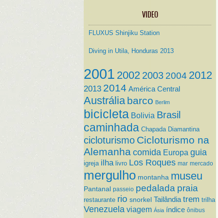
VIDEO
FLUXUS Shinjiku Station
Diving in Utila, Honduras 2013
2001
2002
2012
2003
2004
2014
2013
América Central
Austrália
barco
Berlim
bicicleta
Brasil
Bolivia
caminhada
Chapada Diamantina
Cicloturismo na
cicloturismo
Alemanha
comida
guia
Europa
ilha
Los Roques
igreja
livro
mar
mercado
mergulho
museu
montanha
pedalada
praia
Pantanal
passeio
rio
trem
Tailândia
restaurante
snorkel
trilha
Venezuela
viagem
índice
ônibus
Ásia