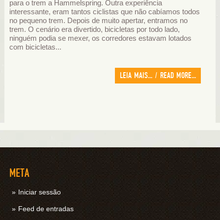
para o trem a Hammelspring. Outra experiência
interessante, eram tantos ciclistas que não cabíamos todos
no pequeno trem. Depois de muito apertar, entramos no
trem. O cenário era divertido, bicicletas por todo lado,
ninguém podia se mexer, os corredores estavam lotados
com bicicletas...
LEIA MAIS... / READ MORE...
META
Iniciar sessão
Feed de entradas