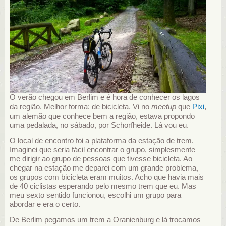
O verão chegou em Berlim e é hora de conhecer os lagos
da região. Melhor forma: de bicicleta. Vi no
meetup
que
Pixi
,
um alemão que conhece bem a região, estava propondo
uma pedalada, no sábado, por Schorfheide. Lá vou eu.
O local de encontro foi a plataforma da estação de trem.
Imaginei que seria fácil encontrar o grupo, simplesmente
me dirigir ao grupo de pessoas que tivesse bicicleta. Ao
chegar na estação me deparei com um grande problema,
os grupos com bicicleta eram muitos. Acho que havia mais
de 40 ciclistas esperando pelo mesmo trem que eu. Mas
meu sexto sentido funcionou, escolhi um grupo para
abordar e era o certo.
De Berlim pegamos um trem a Oranienburg e lá trocamos