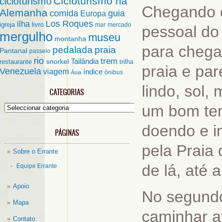
Cicloturismo na
cicloturismo
Chegando e
Alemanha
comida
guia
Europa
ilha
Los Roques
igreja
livro
mar
mercado
pessoal do
mergulho
museu
montanha
para chega
pedalada
praia
Pantanal
passeio
rio
trem
Tailândia
restaurante
snorkel
trilha
praia e par
Venezuela
viagem
índice
ônibus
Ásia
lindo, sol,
CATEGORIAS
um bom tem
Categorias
doendo e i
PÁGINAS
pela Praia
Sobre o Errante
de lá, até 
Equipe Errante
Apoio
No segundo
Mapa
caminhar at
Contato