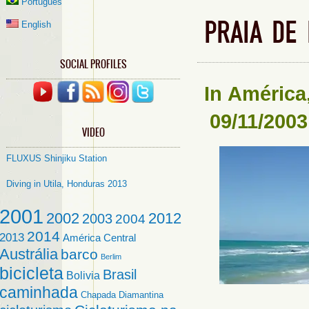
Português
PRAIA DE 
English
SOCIAL PROFILES
In
América
09/11/2003
VIDEO
FLUXUS Shinjiku Station
Diving in Utila, Honduras 2013
2001
2002
2012
2003
2004
2014
2013
América Central
Austrália
barco
Berlim
bicicleta
Brasil
Bolivia
caminhada
Chapada Diamantina