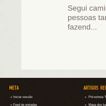
Segui cami
pessoas t
fazend...
META
ARTIGOS RE
Iniciar sessão
Pré-estrei
Feed de entradas
Mapa dos lug