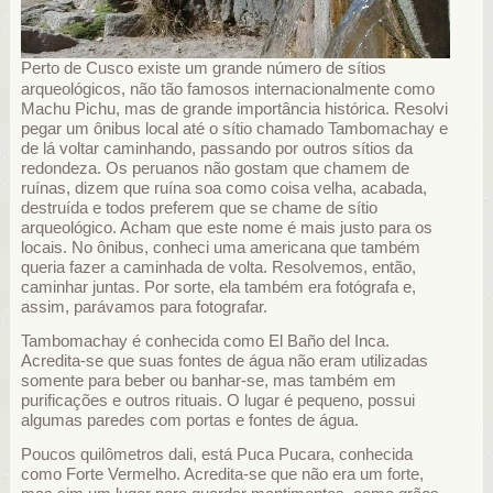
Perto de Cusco existe um grande número de sítios
arqueológicos, não tão famosos internacionalmente como
Machu Pichu, mas de grande importância histórica. Resolvi
pegar um ônibus local até o sítio chamado Tambomachay e
de lá voltar caminhando, passando por outros sítios da
redondeza. Os peruanos não gostam que chamem de
ruínas, dizem que ruína soa como coisa velha, acabada,
destruída e todos preferem que se chame de sítio
arqueológico. Acham que este nome é mais justo para os
locais. No ônibus, conheci uma americana que também
queria fazer a caminhada de volta. Resolvemos, então,
caminhar juntas. Por sorte, ela também era fotógrafa e,
assim, parávamos para fotografar.
Tambomachay é conhecida como El Baño del Inca.
Acredita-se que suas fontes de água não eram utilizadas
somente para beber ou banhar-se, mas também em
purificações e outros rituais. O lugar é pequeno, possui
algumas paredes com portas e fontes de água.
Poucos quilômetros dali, está Puca Pucara, conhecida
como Forte Vermelho. Acredita-se que não era um forte,