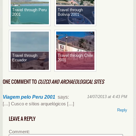
Travel through Peru
Travel through
2001
Bolivia 2001
Travel through
Travel through Chile
Ecuador
2001
ONE COMMENT TO
CUZCO AND ARCHAEOLOGICAL SITES
Viagem pelo Peru 2001
says:
14/07/2013 at 4:43 PM
[…] Cusco e sítios arquelógicos […]
Reply
LEAVE A REPLY
Comment