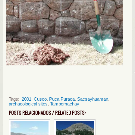
Tags:
2001
,
Cusco
,
Puca Puraca
,
Sacsayhuaman
,
archaeological sites
,
Tambomachay
POSTS RELACIONADOS / RELATED POSTS: