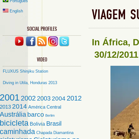
Português
VIAGEM S
English
SOCIAL PROFILES
In
África
,
D
30/12/2011
VIDEO
FLUXUS Shinjiku Station
Diving in Utila, Honduras 2013
2001
2002
2012
2003
2004
2014
2013
América Central
Austrália
barco
Berlim
bicicleta
Brasil
Bolivia
caminhada
Chapada Diamantina