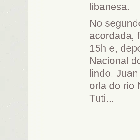
libanesa.
No segundo
acordada, 
15h e, depo
Nacional d
lindo, Jua
orla do rio
Tuti...