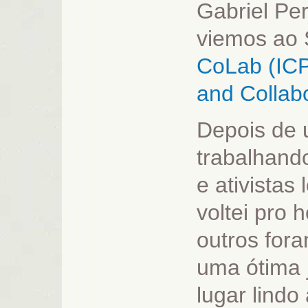
Gabriel Pe
viemos ao 
CoLab (ICPL
and Collabo
Depois de u
trabalhando
e ativistas
voltei pro 
outros fora
uma ótima 
lugar lindo