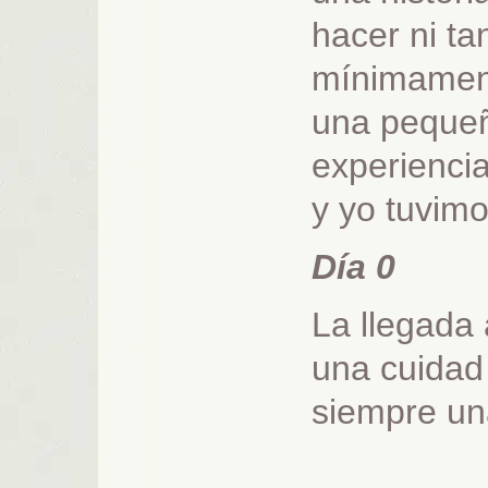
hacer ni ta
mínimament
una pequeñ
experienci
y yo tuvimo
Día 0
La llegada
una cuidad
siempre una