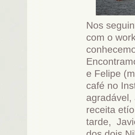
Nos seguin
com o wor
conhecemo
Encontram
e Felipe (
café no Ins
agradável, a
receita et
tarde, Javi
dos dois Ni