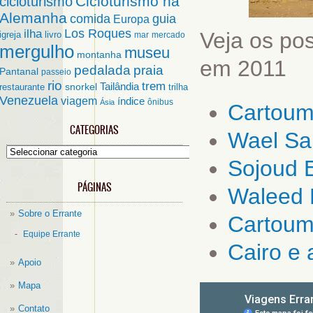
Cicloturismo na
cicloturismo
Alemanha
comida
guia
Europa
ilha
Los Roques
Veja os po
igreja
livro
mar
mercado
mergulho
museu
montanha
em 2011
pedalada
praia
Pantanal
passeio
rio
trem
Tailândia
restaurante
snorkel
trilha
Venezuela
viagem
índice
ônibus
Ásia
Cartoum
CATEGORIAS
Wael Sai
Categorias
Sojoud E
PÁGINAS
Waleed
Sobre o Errante
Cartoum
Equipe Errante
Cairo e 
Apoio
Mapa
Contato