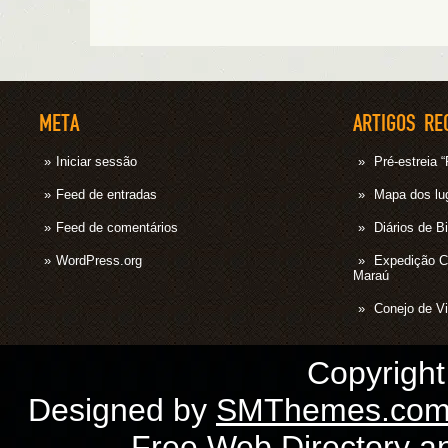
META
ARTIGOS RE
Iniciar sessão
Pré-estrei
Feed de entradas
Mapa dos lug
Feed de comentários
Diários de B
WordPress.org
Expedição 
Maraú
Conejo de Vi
Copyrigh
Designed by
SMThemes.co
Free Web Directory
a