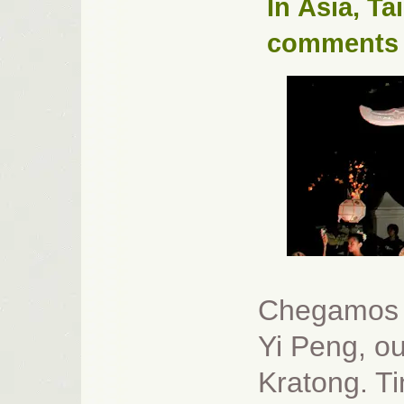
In
Ásia
,
Ta
comments
Chegamos e
Yi Peng, o
Kratong. T