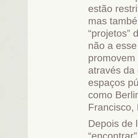
estão restr
mas també
“projetos”
não a esse
promovem o
através da 
espaços púb
como Berli
Francisco, 
Depois de l
“encontrar