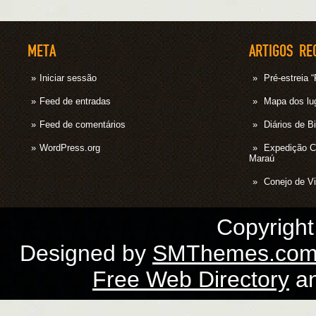
META
ARTIGOS RE
Iniciar sessão
Pré-estrei
Feed de entradas
Mapa dos lug
Feed de comentários
Diários de B
WordPress.org
Expedição 
Maraú
Conejo de Vi
Copyrigh
Designed by
SMThemes.co
Free Web Directory
a