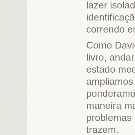
lazer isol
identificaç
correndo en
Como Davi
livro, anda
estado med
ampliamos 
ponderamos
maneira mai
problemas 
trazem.