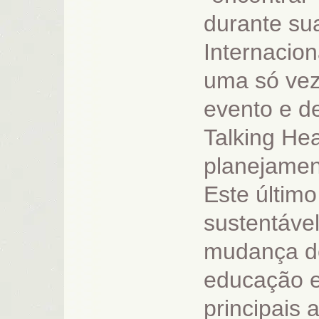
durante sua
Internacion
uma só vez
evento e de
Talking He
planejamen
Este últim
sustentáve
mudança de
educação e
principais 