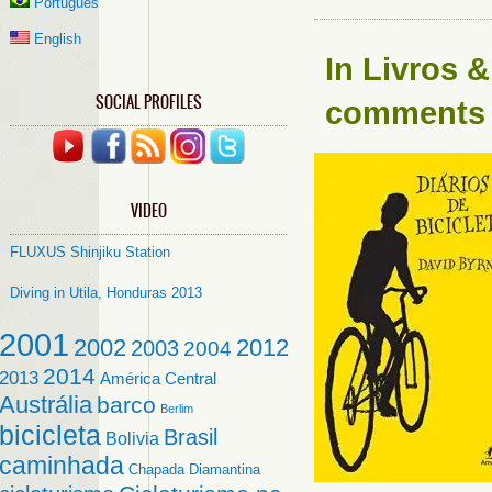
Português
English
In
Livros &
SOCIAL PROFILES
comments
VIDEO
FLUXUS Shinjiku Station
Diving in Utila, Honduras 2013
2001
2002
2012
2003
2004
2014
2013
América Central
Austrália
barco
Berlim
bicicleta
Brasil
Bolivia
caminhada
Chapada Diamantina