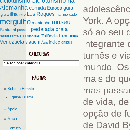
Cicloturismo na
cicloturismo
adolescênc
Alemanha
comida
guia
Europa
ilha
Los Roques
igreja
livro
mar
mercado
York. A opç
mergulho
museu
montanha
pedalada
praia
só ao seu d
Pantanal
passeio
rio
trem
Tailândia
restaurante
snorkel
trilha
integrante
Venezuela
viagem
índice
ônibus
Ásia
turnês e vi
CATEGORIAS
Categorias
mundo. Os 
mais do qu
PÁGINAS
mas passar
Sobre o Errante
Equipe Errante
de vida, d
Apoio
opção de fu
Mapa
de David B
Contato