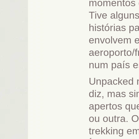
momentos d
Tive algun
histórias p
envolvem e
aeroporto/f
num país 
Unpacked n
diz, mas s
apertos q
ou outra. O
trekking e