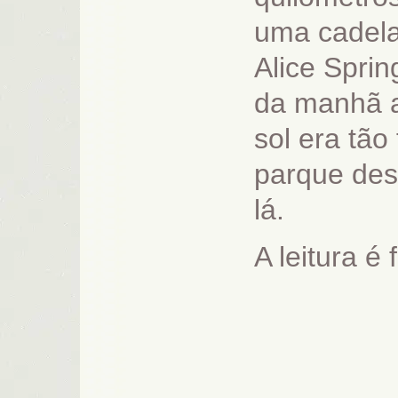
uma cadela
Alice Spri
da manhã a
sol era tão
parque de
lá.
A leitura é