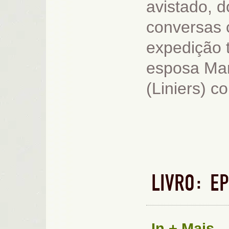
avistado, 
conversas 
expedição 
esposa Mar
(Liniers) c
LIVRO: E
In
+ Mais...