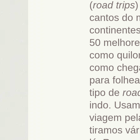
(
road trips
)
cantos do m
continente
50 melhore
como quilo
como chegar
para folhe
tipo de
road
indo. Usam
viagem pe
tiramos vár