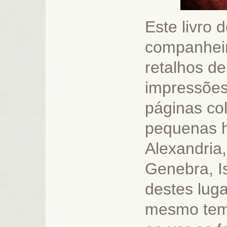
Este livro 
companhei
retalhos de
impressões.
páginas co
pequenas h
Alexandria,
Genebra, I
destes lug
mesmo temp