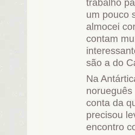
trabalho pa
um pouco si
almocei co
contam muit
interessan
são a do C
Na Antártic
norueguês 
conta da q
precisou le
encontro c