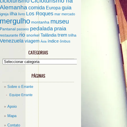
Cicloturismo na
cicloturismo
Alemanha
comida
guia
Europa
ilha
Los Roques
igreja
livro
mar
mercado
mergulho
museu
montanha
pedalada
praia
Pantanal
passeio
rio
trem
Tailândia
restaurante
snorkel
trilha
Venezuela
viagem
índice
ônibus
Ásia
CATEGORIAS
Categorias
PÁGINAS
Sobre o Errante
Equipe Errante
Apoio
Mapa
Contato