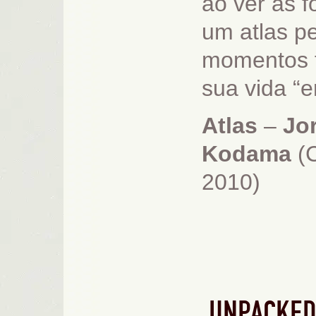
ao ver as 
um atlas p
momentos f
sua vida “e
Atlas
–
Jo
Kodama
(C
2010)
UNPACKED