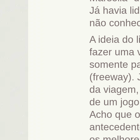
Já havia li
não conhec
A ideia do l
fazer uma 
somente pa
(freeway). 
da viagem,
de um jogo
Acho que os
antecedent
os melhores