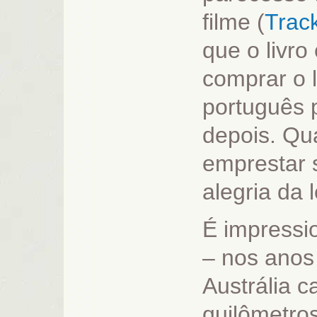
filme (
Trac
que o livro
comprar o l
português 
depois. Qu
emprestar 
alegria da l
É impressio
– nos anos
Austrália 
quilômetro