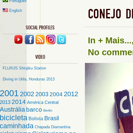
Português
CONEJO D
English
SOCIAL PROFILES
In
+ Mais...
No comme
VIDEO
FLUXUS Shinjiku Station
Diving in Utila, Honduras 2013
2001
2002
2012
2003
2004
2014
2013
América Central
Austrália
barco
Berlim
bicicleta
Brasil
Bolivia
caminhada
Chapada Diamantina