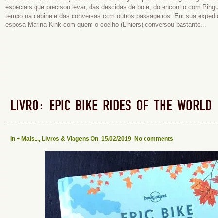
especiais que precisou levar, das descidas de bote, do encontro com Pingui
tempo na cabine e das conversas com outros passageiros. Em sua exped
esposa Marina Kink com quem o coelho (Liniers) conversou bastante...
LIVRO: EPIC BIKE RIDES OF THE WORLD
In
+ Mais...
,
Livros & Viagens
On 15/02/2019
No comments