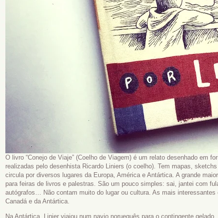
O livro “Conejo de Viaje” (Coelho de Viagem) é um relato desenhado em fo
realizadas pelo desenhista Ricardo Liniers (o coelho). Tem mapas, sketchs
circula por diversos lugares da Europa, América e Antártica. A grande maio
para feiras de livros e palestras. São um pouco simples: sai, jantei com fu
autógrafos… Não contam muito do lugar ou cultura. As mais interessantes
Canadá e da Antártica.
Na Antártica, Linier viajou num navio norueguês para o contingente gelado