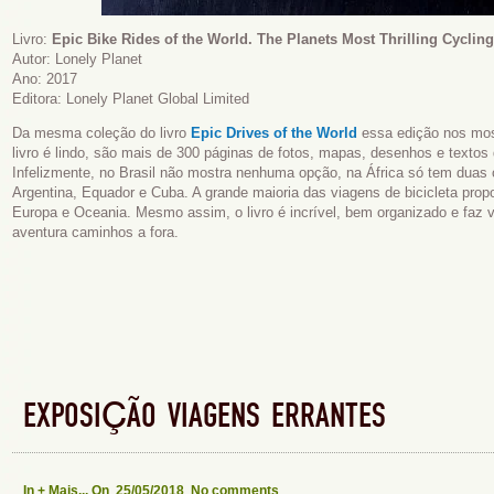
Livro:
Epic Bike Rides of the World. The Planets Most Thrilling Cyclin
Autor: Lonely Planet
Ano: 2017
Editora:
Lonely Planet Global Limited
Da mesma coleção do livro
Epic Drives of the World
essa edição nos mos
livro é lindo, são mais de 300 páginas de fotos, mapas, desenhos e textos
Infelizmente, no Brasil não mostra nenhuma opção, na África só tem duas
Argentina, Equador e Cuba. A grande maioria das viagens de bicicleta pro
Europa e Oceania. Mesmo assim, o livro é incrível, bem organizado e faz v
aventura caminhos a fora.
EXPOSIÇÃO VIAGENS ERRANTES
In
+ Mais...
On 25/05/2018
No comments