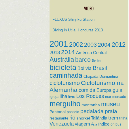
VIDEO
FLUXUS Shinjiku Station
Diving in Utila, Honduras 2013
2001
2002
2012
2003
2004
2014
2013
América Central
Austrália
barco
Berlim
bicicleta
Brasil
Bolivia
caminhada
Chapada Diamantina
Cicloturismo na
cicloturismo
Alemanha
comida
guia
Europa
ilha
Los Roques
igreja
livro
mar
mercado
mergulho
museu
montanha
pedalada
praia
Pantanal
passeio
rio
trem
Tailândia
restaurante
snorkel
trilha
Venezuela
viagem
índice
ônibus
Ásia