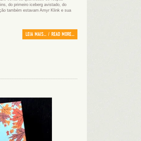
ns, do primeiro iceberg avistado, do
ição também estavam Amyr Klink e sua
LEIA MAIS... / READ MORE...