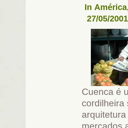
In
América
27/05/2001
Cuenca é u
cordilheir
arquitetur
mercados a