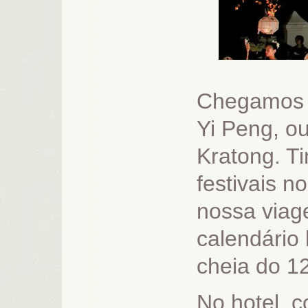
Chegamos e
Yi Peng, o
Kratong. T
festivais n
nossa viag
calendário
cheia do 1
No hotel, 