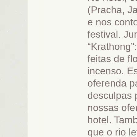
(Pracha, Ja
e nos conto
festival. 
“Krathong”
feitas de f
incenso. E
oferenda p
desculpas 
nossas ofe
hotel. Tam
que o rio l