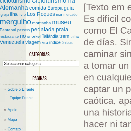
Cicloturismo na
cicloturismo
[Texto em 
Alemanha
comida
guia
Europa
ilha
Los Roques
igreja
livro
mar
mercado
Es difícil
mergulho
museu
montanha
como El Cai
pedalada
praia
Pantanal
passeio
rio
trem
Tailândia
restaurante
snorkel
trilha
de días. Si
Venezuela
viagem
índice
ônibus
Ásia
caminar si
CATEGORIAS
a tomar un 
Categorias
en cualqui
PÁGINAS
captar un 
Sobre o Errante
caótica, ap
Equipe Errante
una histori
Apoio
Mapa
hacer ni ta
Contato