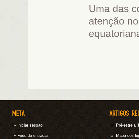
Uma das c
atenção no
equatoriana
META
ARTIGOS RE
Iniciar sessão
Pré-estrei
Feed de entradas
Mapa dos lug