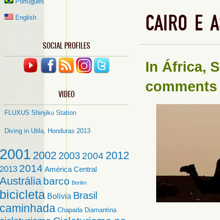
Português
CAIRO E 
English
SOCIAL PROFILES
In
África
,
S
comments
VIDEO
FLUXUS Shinjiku Station
Diving in Utila, Honduras 2013
2001
2002
2012
2003
2004
2014
2013
América Central
Austrália
barco
Berlim
bicicleta
Brasil
Bolivia
caminhada
Chapada Diamantina