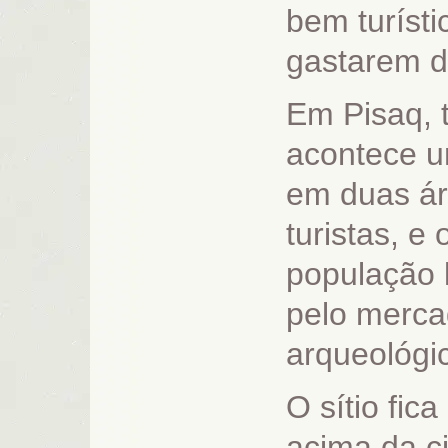
bem turísti
gastarem d
Em Pisaq, 
acontece u
em duas ár
turistas, e
população 
pelo merca
arqueológi
O sítio fic
acima da c