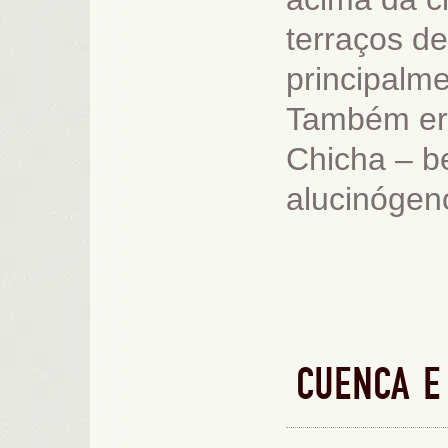
terraços d
principalme
Também era
Chicha – b
alucinógeno
CUENCA E