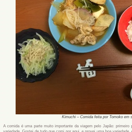
Kimuchi – Comida feita por Tomoko em 
A comida é uma parte muito importante da viagem pelo Japão: primeiro 
variedade. Gostei de tudo que comi por aqui, e provei uma boa variedade.