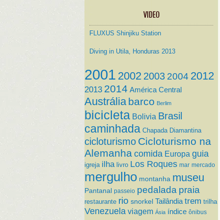
VIDEO
FLUXUS Shinjiku Station
Diving in Utila, Honduras 2013
2001
2002
2012
2003
2004
2014
2013
América Central
Austrália
barco
Berlim
bicicleta
Brasil
Bolivia
caminhada
Chapada Diamantina
Cicloturismo na
cicloturismo
Alemanha
comida
guia
Europa
ilha
Los Roques
igreja
livro
mar
mercado
mergulho
museu
montanha
pedalada
praia
Pantanal
passeio
rio
trem
Tailândia
restaurante
snorkel
trilha
Venezuela
viagem
índice
ônibus
Ásia