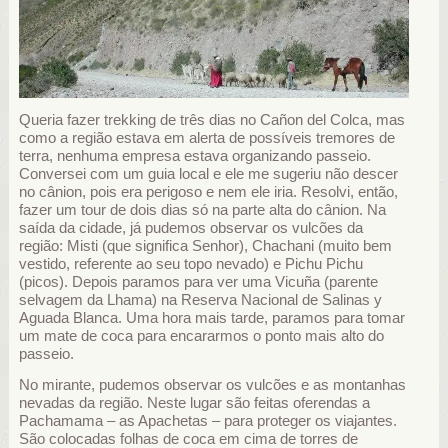
Queria fazer trekking de três dias no Cañon del Colca, mas
como a região estava em alerta de possíveis tremores de
terra, nenhuma empresa estava organizando passeio.
Conversei com um guia local e ele me sugeriu não descer
no cânion, pois era perigoso e nem ele iria. Resolvi, então,
fazer um tour de dois dias só na parte alta do cânion. Na
saída da cidade, já pudemos observar os vulcões da
região: Misti (que significa Senhor), Chachani (muito bem
vestido, referente ao seu topo nevado) e Pichu Pichu
(picos). Depois paramos para ver uma Vicuña (parente
selvagem da Lhama) na Reserva Nacional de Salinas y
Aguada Blanca. Uma hora mais tarde, paramos para tomar
um mate de coca para encararmos o ponto mais alto do
passeio.
No mirante, pudemos observar os vulcões e as montanhas
nevadas da região. Neste lugar são feitas oferendas a
Pachamama – as Apachetas – para proteger os viajantes.
São colocadas folhas de coca em cima de torres de