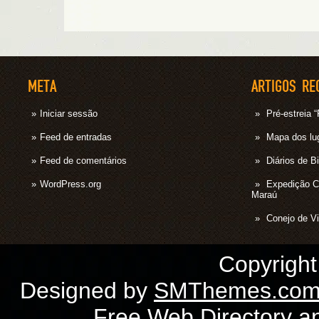
META
ARTIGOS RE
Iniciar sessão
Pré-estrei
Feed de entradas
Mapa dos lug
Feed de comentários
Diários de B
WordPress.org
Expedição 
Maraú
Conejo de Vi
Copyrigh
Designed by
SMThemes.co
Free Web Directory
a