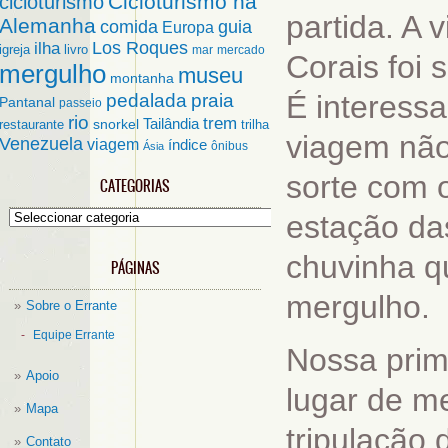
Cicloturismo na
cicloturismo
partida. A
Alemanha
comida
guia
Europa
ilha
Los Roques
igreja
livro
mar
mercado
Corais foi
mergulho
museu
montanha
É interessa
pedalada
praia
Pantanal
passeio
rio
trem
Tailândia
restaurante
snorkel
trilha
viagem não
Venezuela
viagem
índice
ônibus
Ásia
sorte com 
CATEGORIAS
Categorias
estação das
chuvinha q
PÁGINAS
mergulho.
Sobre o Errante
Equipe Errante
Nossa prim
Apoio
lugar de me
Mapa
tripulação 
Contato