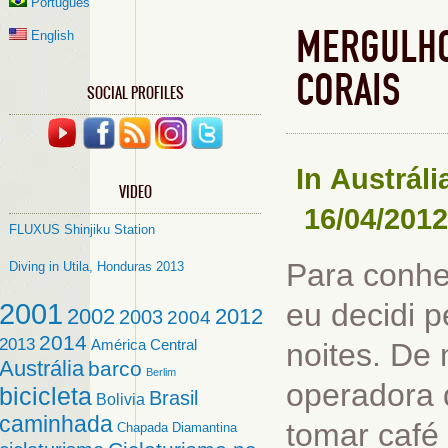
Português
MERGULHO
English
CORAIS
SOCIAL PROFILES
In
Austráli
VIDEO
16/04/2012
FLUXUS Shinjiku Station
Para conhe
Diving in Utila, Honduras 2013
2001
eu decidi 
2002
2012
2003
2004
2014
2013
América Central
noites. De
Austrália
barco
Berlim
operadora 
bicicleta
Brasil
Bolivia
caminhada
tomar café
Chapada Diamantina