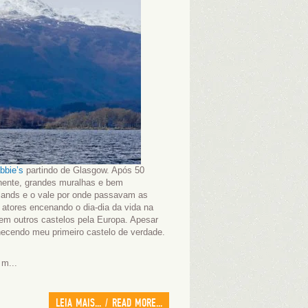
bbie’s
partindo de Glasgow. Após 50
onente, grandes muralhas e bem
lands e o vale por onde passavam as
 atores encenando o dia-dia da vida na
e em outros castelos pela Europa. Apesar
nhecendo meu primeiro castelo de verdade.
 m...
LEIA MAIS... / READ MORE...