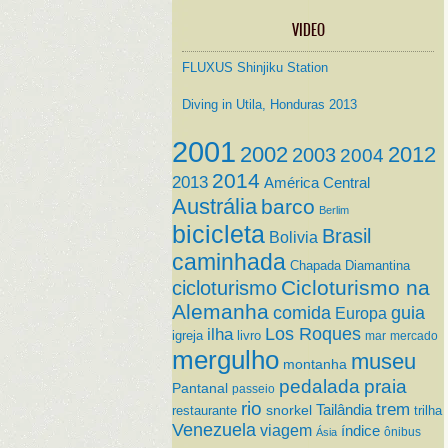
VIDEO
FLUXUS Shinjiku Station
Diving in Utila, Honduras 2013
2001
2002
2012
2003
2004
2014
2013
América Central
Austrália
barco
Berlim
bicicleta
Brasil
Bolivia
caminhada
Chapada Diamantina
Cicloturismo na
cicloturismo
Alemanha
comida
guia
Europa
ilha
Los Roques
igreja
livro
mar
mercado
mergulho
museu
montanha
pedalada
praia
Pantanal
passeio
rio
trem
Tailândia
restaurante
snorkel
trilha
Venezuela
viagem
índice
ônibus
Ásia