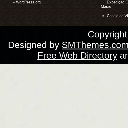
WordPress.org
Expedição 
Maraú
Conejo de Vi
Copyrigh
Designed by
SMThemes.co
Free Web Directory
a