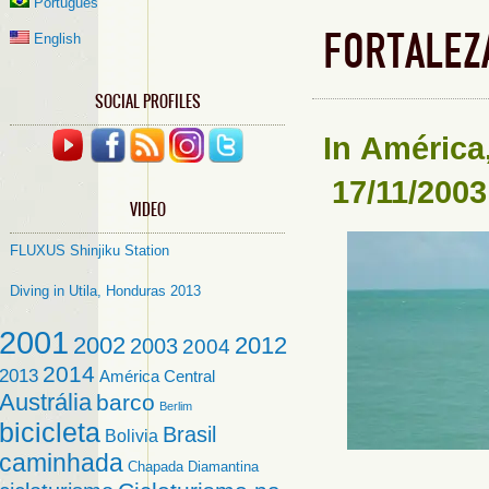
Português
FORTALEZ
English
SOCIAL PROFILES
In
América
17/11/2003
VIDEO
FLUXUS Shinjiku Station
Diving in Utila, Honduras 2013
2001
2002
2012
2003
2004
2014
2013
América Central
Austrália
barco
Berlim
bicicleta
Brasil
Bolivia
caminhada
Chapada Diamantina