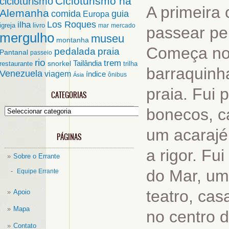
Cicloturismo na
cicloturismo
A primeira 
Alemanha
comida
guia
Europa
ilha
Los Roques
igreja
livro
mar
mercado
passear pel
mergulho
museu
montanha
Começa no 
pedalada
praia
Pantanal
passeio
rio
trem
Tailândia
restaurante
snorkel
trilha
barraquinha
Venezuela
viagem
índice
ônibus
Ásia
praia. Fui 
CATEGORIAS
bonecos, c
Categorias
um acarajé
PÁGINAS
a rigor. F
Sobre o Errante
do Mar, um
Equipe Errante
teatro, cas
Apoio
Mapa
no centro d
Contato