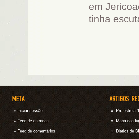
em Jericoac
tinha escut
META
ARTIGOS RE
Iniciar sessão
Pré-estrei
Feed de entradas
Mapa dos lug
Feed de comentários
Diários de B