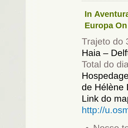
In
Aventur
Europa
On
Trajeto do 
Haia – Delf
Total do di
Hospedag
de Hélène 
Link do ma
http://u.os