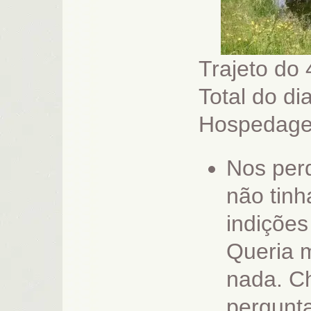
Trajeto do 
Total do di
Hospedag
Nos per
não tin
indiçõe
Queria m
nada. C
pergunta