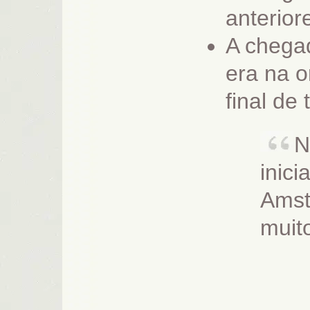
anterior
A chegad
era na o
final de 
N
inic
Amst
muit