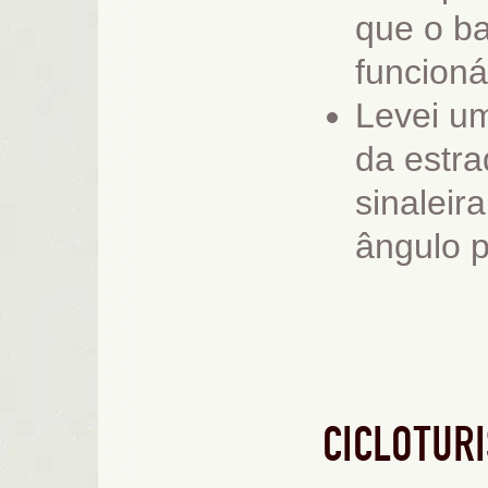
que o ba
funcion
Levei u
da estra
sinaleir
ângulo p
CICLOTUR