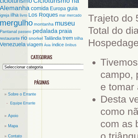
Cicloturismo na
cicloturismo
Alemanha
comida
guia
Europa
ilha
Los Roques
Trajeto do
igreja
livro
mar
mercado
mergulho
museu
montanha
Total do di
pedalada
praia
Pantanal
passeio
rio
trem
Tailândia
restaurante
snorkel
trilha
Hospedag
Venezuela
viagem
índice
ônibus
Ásia
CATEGORIAS
Tivemos
Categorias
campo, 
PÁGINAS
e tomar
Sobre o Errante
Desta ve
Equipe Errante
como não
Apoio
com as b
Mapa
o triângu
Contato