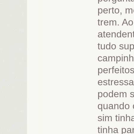
perto, m
trem. Ao
atenden
tudo su
campinho
perfeito
estressa
podem se
quando 
sim tinh
tinha p