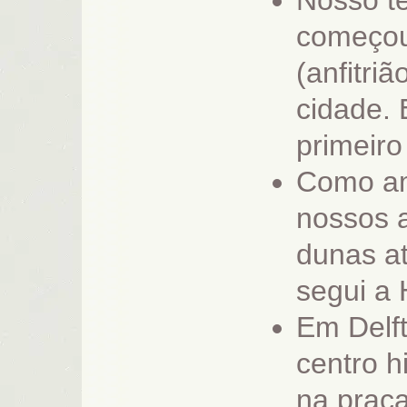
Nosso te
começou
(anfitri
cidade. 
primeiro
Como am
nossos a
dunas at
segui a 
Em Delf
centro h
na praç