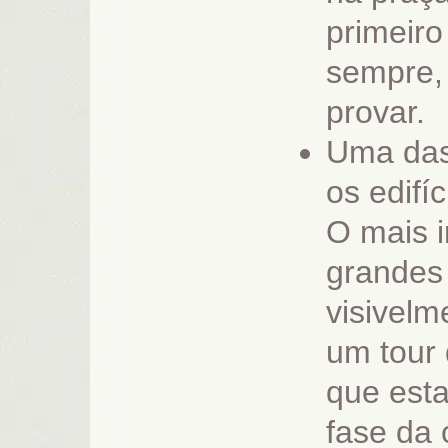
primeir
sempre,
provar.
Uma das 
os edifí
O mais 
grandes 
visivelm
um tour 
que esta
fase da 