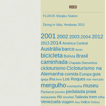
VIDEO
FLUXUS Shinjiku Station
Diving in Utila, Honduras 2013
2001
2002
2012
2003
2004
2014
2013
América Central
Austrália
barco
Berlim
bicicleta
Brasil
Bolivia
caminhada
Chapada Diamantina
Cicloturismo na
cicloturismo
Alemanha
comida
guia
Europa
ilha
Los Roques
igreja
livro
mar
mercado
mergulho
museu
montanha
pedalada
praia
Pantanal
passeio
rio
trem
Tailândia
restaurante
snorkel
trilha
Venezuela
viagem
índice
ônibus
Ásia