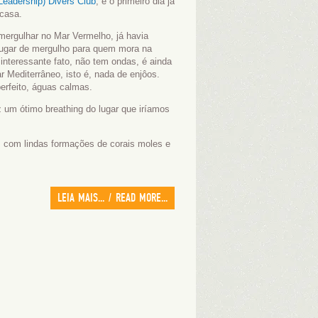
 Leadership) Divers Club
, e o primeiro dia já
 casa.
mergulhar no Mar Vermelho, já havia
lugar de mergulho para quem mora na
 interessante fato, não tem ondas, é ainda
 Mediterrâneo, isto é, nada de enjôos.
erfeito, águas calmas.
z um ótimo breathing do lugar que iríamos
s com lindas formações de corais moles e
LEIA MAIS... / READ MORE...