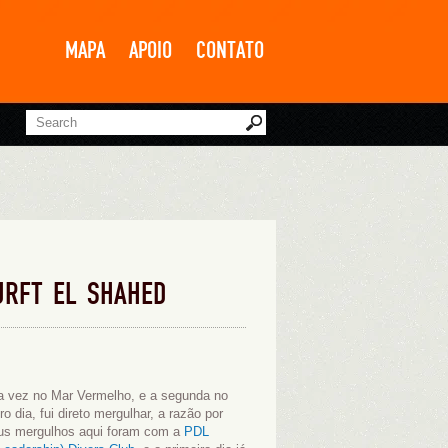
MAPA
APOIO
CONTATO
RFT EL SHAHED
ra vez no Mar Vermelho, e a segunda no
o dia, fui direto mergulhar, a razão por
eus mergulhos aqui foram com a
PDL