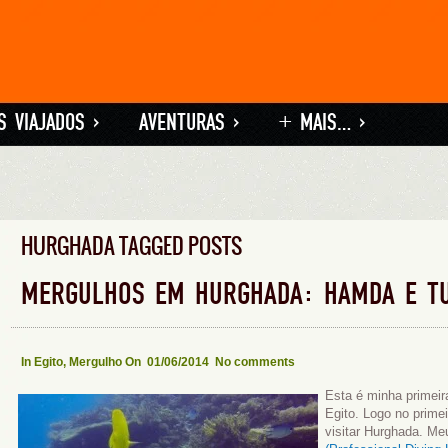
S VIAJADOS
»
AVENTURAS
»
+ MAIS…
»
HURGHADA TAGGED POSTS
MERGULHOS EM HURGHADA: HAMDA E TU
In
Egito
,
Mergulho
On 01/06/2014
No comments
Esta é minha primei
Egito. Logo no primeir
visitar Hurghada. M