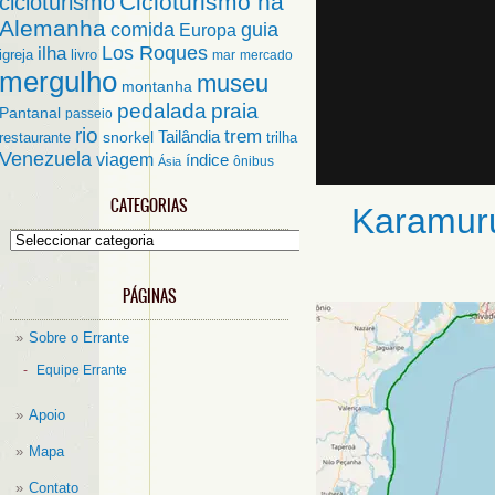
Cicloturismo na
cicloturismo
Alemanha
comida
guia
Europa
ilha
Los Roques
igreja
livro
mar
mercado
mergulho
museu
montanha
pedalada
praia
Pantanal
passeio
rio
trem
Tailândia
restaurante
snorkel
trilha
Venezuela
viagem
índice
ônibus
Ásia
CATEGORIAS
Karamur
Categorias
PÁGINAS
Sobre o Errante
Equipe Errante
Apoio
Mapa
Contato