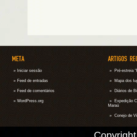
META
ARTIGOS RE
Iniciar sessão
Pré-estrei
Feed de entradas
Mapa dos lug
Feed de comentários
Diários de B
WordPress.org
Expedição 
Maraú
Conejo de Vi
Copyrigh