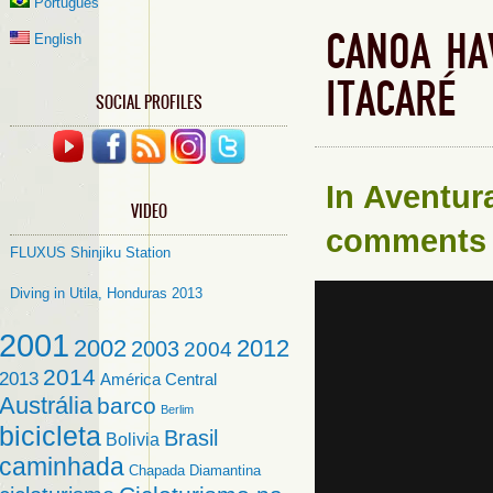
Português
CANOA HA
English
ITACARÉ
SOCIAL PROFILES
In
Aventur
VIDEO
comments
FLUXUS Shinjiku Station
Diving in Utila, Honduras 2013
2001
2002
2012
2003
2004
2014
2013
América Central
Austrália
barco
Berlim
bicicleta
Brasil
Bolivia
caminhada
Chapada Diamantina