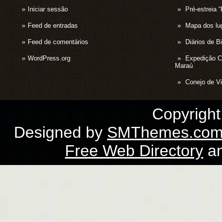
Iniciar sessão
Pré-estrei
Feed de entradas
Mapa dos lug
Feed de comentários
Diários de B
WordPress.org
Expedição 
Maraú
Conejo de Vi
Copyrigh
Designed by
SMThemes.co
Free Web Directory
a