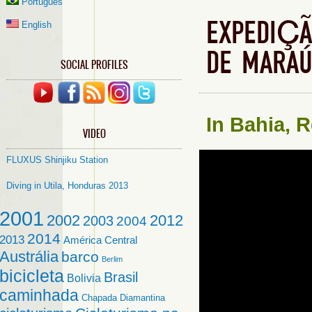
Português
EXPEDIÇA
English
DE MARAU
SOCIAL PROFILES
In
Bahia
,
R
VIDEO
FLUXUS Shinjiku Station
Diving in Utila, Honduras 2013
2001
2002
2012
2003
2004
2014
2013
América Central
Austrália
barco
Berlim
bicicleta
Brasil
Bolivia
caminhada
Chapada Diamantina