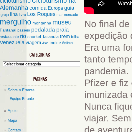
Cicloturismo na
cicloturismo
Alemanha
comida
guia
Europa
ilha
Los Roques
igreja
livro
mar
mercado
mergulho
museu
No final d
montanha
pedalada
praia
Pantanal
passeio
expedição 
rio
trem
Tailândia
restaurante
snorkel
trilha
Venezuela
viagem
índice
ônibus
Ásia
Era uma for
CATEGORIAS
tanto temp
Categorias
pandemia. 
PÁGINAS
Pfizer e fiz
Sobre o Errante
imunizada 
Equipe Errante
Nunca fiqu
Apoio
viajar. Se
Mapa
de aventu
Contato