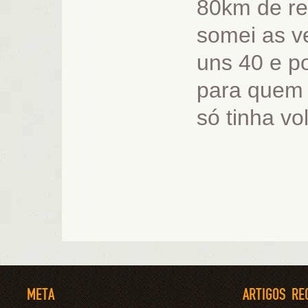
80km de r
somei as v
uns 40 e p
para quem 
só tinha vo
META
ARTIGOS RE