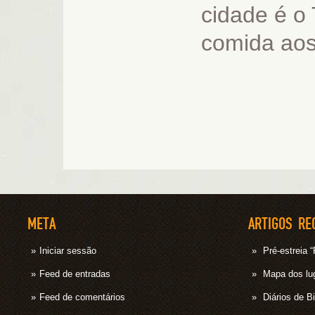
cidade é o 
comida aos
META
ARTIGOS RE
Iniciar sessão
Pré-estrei
Feed de entradas
Mapa dos lug
Feed de comentários
Diários de B