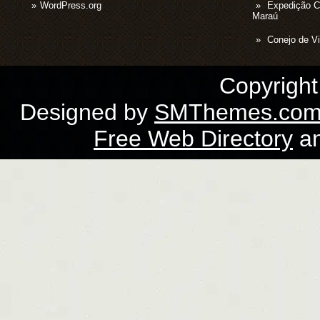
WordPress.org
Expedição 
Maraú
Conejo de Vi
Copyrigh
Designed by
SMThemes.co
Free Web Directory
a