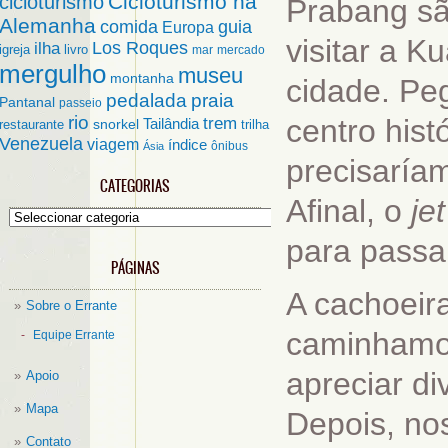
Cicloturismo na
cicloturismo
Prabang sã
Alemanha
comida
guia
Europa
visitar a K
ilha
Los Roques
igreja
livro
mar
mercado
mergulho
museu
montanha
cidade. Pe
pedalada
praia
Pantanal
passeio
rio
trem
centro hist
Tailândia
restaurante
snorkel
trilha
Venezuela
viagem
índice
ônibus
Ásia
precisaría
CATEGORIAS
Afinal, o
jet
Categorias
para passa
PÁGINAS
A cachoeir
Sobre o Errante
caminhamos
Equipe Errante
apreciar d
Apoio
Mapa
Depois, no
Contato