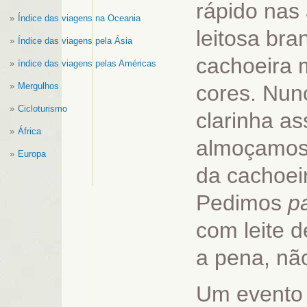
rápido nas
Índice das viagens na Oceania
leitosa bra
Índice das viagens pela Ásia
cachoeira 
índice das viagens pelas Américas
Mergulhos
cores. Nunc
Cicloturismo
clarinha ass
África
almoçamos 
Europa
da cachoeir
Pedimos
p
com leite 
a pena, não
Um evento t