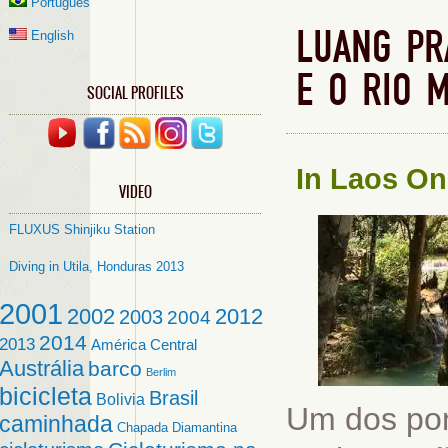
Português
LUANG PR
English
E O RIO 
SOCIAL PROFILES
In
Laos
On
VIDEO
FLUXUS Shinjiku Station
Diving in Utila, Honduras 2013
2001
2002
2012
2003
2004
2014
2013
América Central
Austrália
barco
Berlim
bicicleta
Brasil
Bolivia
Um dos pon
caminhada
Chapada Diamantina