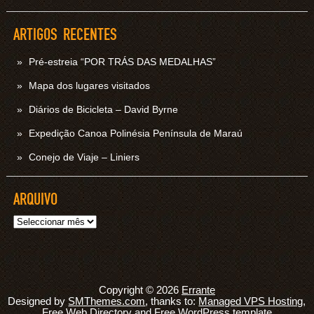
ARTIGOS RECENTES
Pré-estreia “POR TRÁS DAS MEDALHAS”
Mapa dos lugares visitados
Diários de Bicicleta – David Byrne
Expedição Canoa Polinésia Península de Maraú
Conejo de Viaje – Liniers
ARQUIVO
Arquivo
Copyright © 2026
Errante
Designed by
SMThemes.com
, thanks to:
Managed VPS Hosting
,
Free Web Directory
and
Free WordPress template