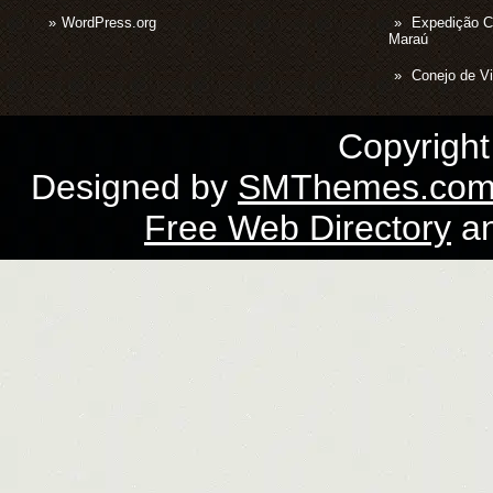
WordPress.org
Expedição 
Maraú
Conejo de Vi
Copyrigh
Designed by
SMThemes.co
Free Web Directory
a