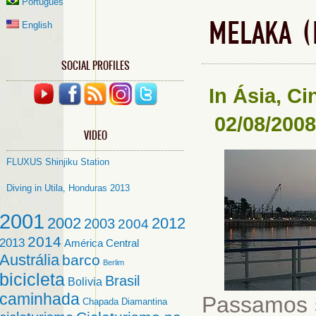
Português
MELAKA (
English
SOCIAL PROFILES
In
Ásia
,
Ci
02/08/2008
VIDEO
FLUXUS Shinjiku Station
Diving in Utila, Honduras 2013
2001
2002
2012
2003
2004
2014
2013
América Central
Austrália
barco
Berlim
bicicleta
Brasil
Bolivia
caminhada
Passamos 
Chapada Diamantina