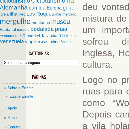
Cicloturismo na
cicloturismo
deu vontad
Alemanha
comida
guia
Europa
ilha
Los Roques
igreja
livro
mar
mercado
mistura de 
mergulho
museu
montanha
um import
pedalada
praia
Pantanal
passeio
rio
trem
Tailândia
restaurante
snorkel
trilha
sofreu di
Venezuela
viagem
índice
ônibus
Ásia
Inglesa, H
CATEGORIAS
cultura.
Categorias
PÁGINAS
Logo no pr
Sobre o Errante
ruas para
Equipe Errante
como “Wor
Apoio
Depois cam
Mapa
a vila hol
Contato