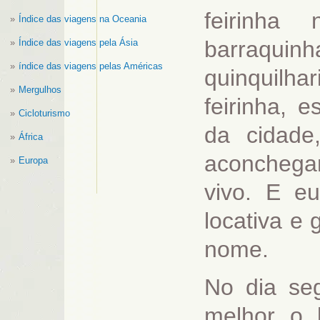
feirinha
Índice das viagens na Oceania
barraquinh
Índice das viagens pela Ásia
índice das viagens pelas Américas
quinquilha
Mergulhos
feirinha, 
Cicloturismo
da cidad
África
aconchegan
Europa
vivo. E e
locativa e 
nome.
No dia se
melhor o 