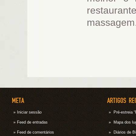
restauran
massagem.
META
ARTIGOS RE
Iniciar sessão
Pré-estrei
Feed de entradas
Mapa dos lug
Feed de comentários
Diários de B