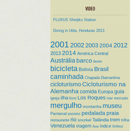
VIDEO
FLUXUS Shinjiku Station
Diving in Utila, Honduras 2013
2001
2002
2012
2003
2004
2014
2013
América Central
Austrália
barco
Berlim
bicicleta
Brasil
Bolivia
caminhada
Chapada Diamantina
Cicloturismo na
cicloturismo
Alemanha
comida
guia
Europa
ilha
Los Roques
igreja
livro
mar
mercado
mergulho
museu
montanha
pedalada
praia
Pantanal
passeio
rio
trem
Tailândia
restaurante
snorkel
trilha
Venezuela
viagem
índice
ônibus
Ásia