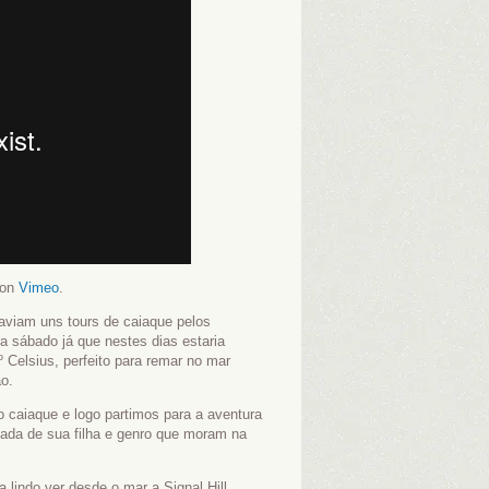
on
Vimeo
.
aviam uns tours de caiaque pelos
a sábado já que nestes dias estaria
 Celsius, perfeito para remar no mar
ão.
 caiaque e logo partimos para a aventura
hada de sua filha e genro que moram na
indo ver desde o mar a Signal Hill,