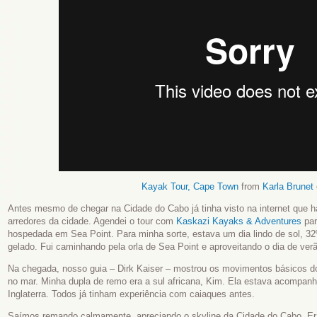
Kayak Tour, Cape Town
from
Karla Brunet
Antes mesmo de chegar na Cidade do Cabo já tinha visto na internet que h
arredores da cidade. Agendei o tour com
Kaskazi Kayaks & Adventures
par
hospedada em Sea Point. Para minha sorte, estava um dia lindo de sol, 32º
gelado. Fui caminhando pela orla de Sea Point e aproveitando o dia de ver
Na chegada, nosso guia – Dirk Kaiser – mostrou os movimentos básicos do
no mar. Minha dupla de remo era a sul africana, Kim. Ela estava acompan
Inglaterra. Todos já tinham experiência com caiaques antes.
Saímos remando calmamente, apreciando o skyline da Cidade do Cabo. Era l