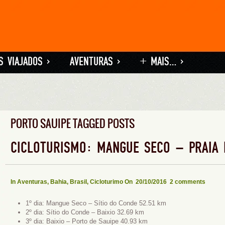
S VIAJADOS
»
AVENTURAS
»
+ MAIS…
»
PORTO SAUIPE TAGGED POSTS
CICLOTURISMO: MANGUE SECO – PRAIA 
In
Aventuras
,
Bahia
,
Brasil
,
Cicloturimo
On 20/10/2016
2 comments
1º dia: Mangue Seco – Sítio do Conde 52.51 km
2º dia: Sítio do Conde – Baixio 32.69 km
3º dia: Baixio – Porto de Sauipe 40.93 km