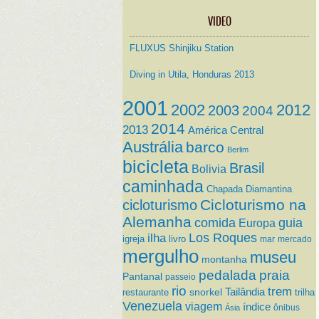
VIDEO
FLUXUS Shinjiku Station
Diving in Utila, Honduras 2013
2001
2002
2012
2003
2004
2014
2013
América Central
Austrália
barco
Berlim
bicicleta
Brasil
Bolivia
caminhada
Chapada Diamantina
Cicloturismo na
cicloturismo
Alemanha
comida
guia
Europa
ilha
Los Roques
igreja
livro
mar
mercado
mergulho
museu
montanha
pedalada
praia
Pantanal
passeio
rio
trem
Tailândia
restaurante
snorkel
trilha
Venezuela
viagem
índice
ônibus
Ásia