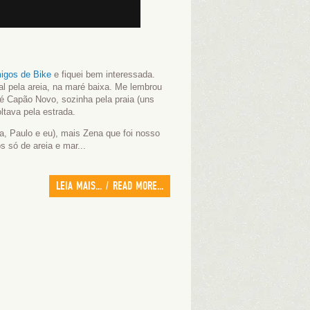
igos de Bike
e fiquei bem interessada.
dal pela areia, na maré baixa. Me lembrou
é Capão Novo, sozinha pela praia (uns
tava pela estrada.
a, Paulo e eu), mais Zena que foi nosso
os só de areia e mar...
LEIA MAIS... / READ MORE...