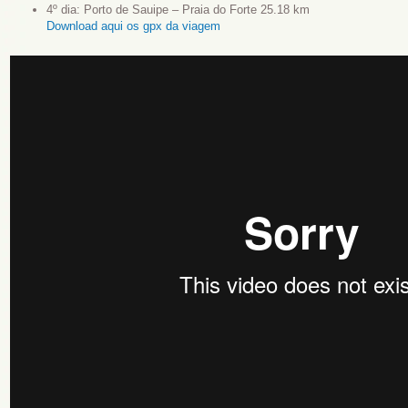
4º dia: Porto de Sauipe – Praia do Forte 25.18 km
Download aqui os gpx da viagem