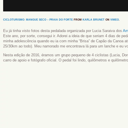
CICLOTURISMO: MANGUE SECO – PRAIA DO FORTE
FROM
KARLA BRUNET
ON
VIMEO
.
Eu já tinha visto fotos desta pedalada organizada por Lucia Saraiva dos
Am
Este ano, por sorte, consegui ir. Adorei a ideia de que seriam 4 dias de pe
minha adolescência quando eu ia com minha “Brisa” de Capão da Canoa at
25/30km ao todo). Meu namorado me encontrava lá para um lanche e eu vol
Nesta edição de 2016, éramos um grupo pequeno de 4 ciclistas (Lucia, Dor
carro de apoio e fotógrafo oficial. O pedal foi lindo, quilômetros e quilômetr