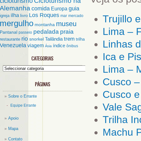
Cicloturismo na
cicloturismo
Alemanha
comida
guia
Europa
ilha
Los Roques
igreja
livro
Trujillo 
mar
mercado
mergulho
museu
montanha
Lima – F
pedalada
praia
Pantanal
passeio
rio
trem
Tailândia
restaurante
snorkel
trilha
Linhas 
Venezuela
viagem
índice
ônibus
Ásia
Ica e Pi
CATEGORIAS
Lima – 
Categorias
Cusco – 
PÁGINAS
Cusco e 
Sobre o Errante
Vale Sa
Equipe Errante
Trilha I
Apoio
Mapa
Machu P
Contato