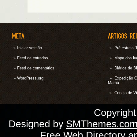
META
ARTIGOS RE
Iniciar sessão
Pré-estrei
Feed de entradas
Mapa dos lug
Feed de comentários
Diários de B
WordPress.org
Expedição 
Maraú
Conejo de Vi
Copyrigh
Designed by
SMThemes.co
Free Web Directory
a