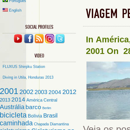
Português
VIAGEM P
English
SOCIAL PROFILES
In
América
2001
On 28
VIDEO
FLUXUS Shinjiku Station
Diving in Utila, Honduras 2013
2001
2002
2012
2003
2004
2014
2013
América Central
Austrália
barco
Berlim
bicicleta
Brasil
Bolivia
caminhada
Chapada Diamantina
Veja os po