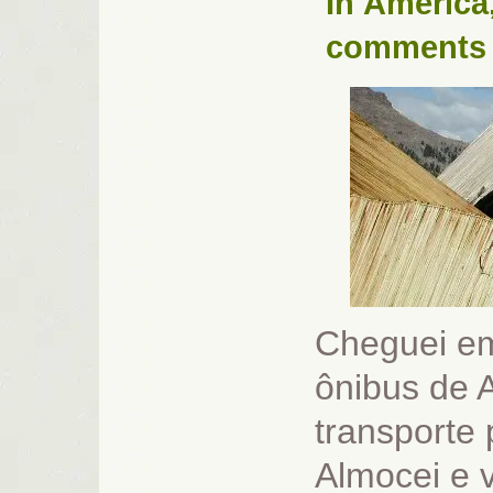
In
América
comments
Cheguei em
ônibus de A
transporte 
Almocei e v