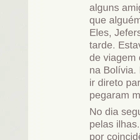
alguns amig
que alguém
Eles, Jefe
tarde. Est
de viagem 
na Bolívia.
ir direto p
pegaram m
No dia segu
pelas ilhas
por coinci