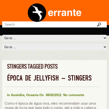
STINGERS TAGGED POSTS
ÉPOCA DE JELLYFISH – STINGERS
In
Austrália
,
Oceania
On 08/02/2012
No comments
Como é época de água viva, eles recomendam usar uma
roupa de lycra que tapa todo o corpo, até a mão e cabeça.