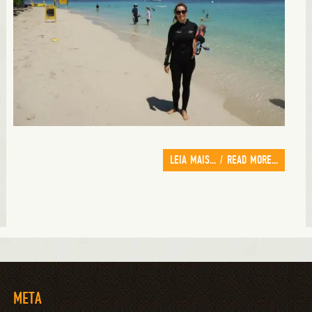
LEIA MAIS... / READ MORE...
META