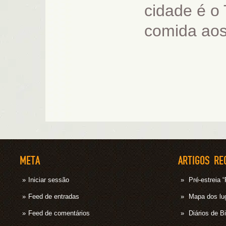
cidade é o 
comida aos
META
ARTIGOS RE
Iniciar sessão
Pré-estrei
Feed de entradas
Mapa dos lug
Feed de comentários
Diários de B