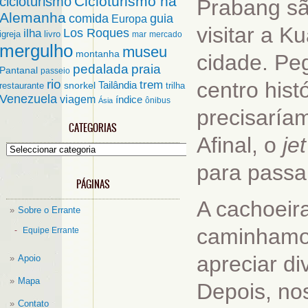
Cicloturismo na
cicloturismo
Prabang sã
Alemanha
comida
guia
Europa
visitar a K
ilha
Los Roques
igreja
livro
mar
mercado
mergulho
museu
montanha
cidade. Pe
pedalada
praia
Pantanal
passeio
rio
trem
centro hist
Tailândia
restaurante
snorkel
trilha
Venezuela
viagem
índice
ônibus
Ásia
precisaría
CATEGORIAS
Afinal, o
jet
Categorias
para passa
PÁGINAS
A cachoeir
Sobre o Errante
caminhamos
Equipe Errante
apreciar d
Apoio
Mapa
Depois, no
Contato