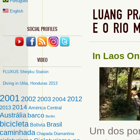
Português
LUANG PR
English
E O RIO 
SOCIAL PROFILES
In
Laos
On
VIDEO
FLUXUS Shinjiku Station
Diving in Utila, Honduras 2013
2001
2002
2012
2003
2004
2014
2013
América Central
Austrália
barco
Berlim
bicicleta
Brasil
Bolivia
Um dos pon
caminhada
Chapada Diamantina