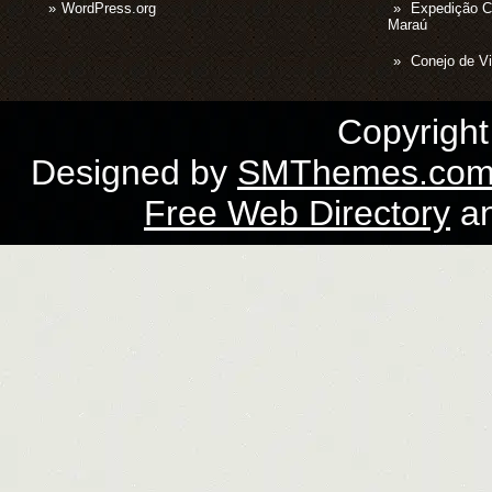
WordPress.org
Expedição 
Maraú
Conejo de Vi
Copyrigh
Designed by
SMThemes.co
Free Web Directory
a