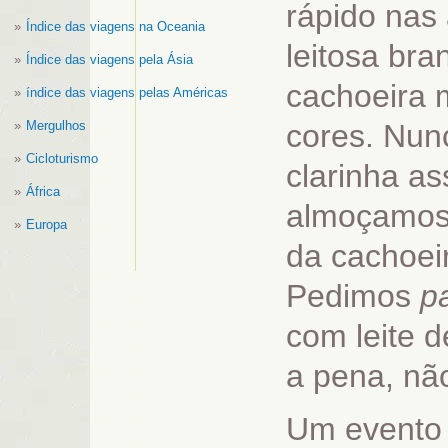
rápido nas
Índice das viagens na Oceania
leitosa bra
Índice das viagens pela Ásia
cachoeira 
índice das viagens pelas Américas
Mergulhos
cores. Nunc
Cicloturismo
clarinha ass
África
almoçamos 
Europa
da cachoeir
Pedimos
p
com leite 
a pena, não
Um evento t