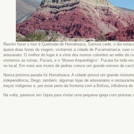
Resolvi fazer o tour à Quebrada de Humahuaca. Saímos cedo, o dia estava 
quase duas horas de viagem, visitamos a cidade de Pucamamarca: ruas com
artesanato. O melhor do lugar é a vista dos morros coloridos ao redor da c
visitamos as ruínas, Pucara, e o ¨Museo Arqueológico¨. Pucara foi toda rec
no local. Em meio aos muros de pedras cresce um grande número de cact
Nossa próxima parada foi Humahuaca. A cidade possui um grande monum
independência, Diego, também, algumas lojas de artesanatos e restaurant
traços indígenas e, por estar perto da fronteira com a Bolívia, influência de
Na volta, paramos em Uquia para visitar uma pequena igreja com pinturas e