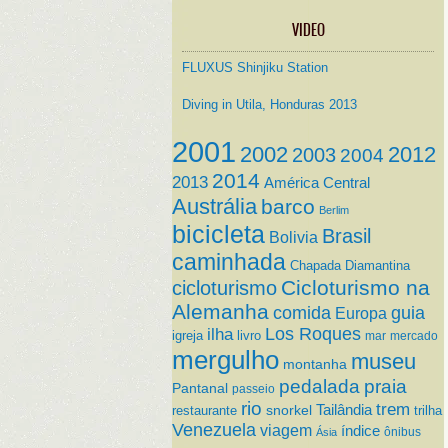
VIDEO
FLUXUS Shinjiku Station
Diving in Utila, Honduras 2013
2001
2002
2012
2003
2004
2014
2013
América Central
Austrália
barco
Berlim
bicicleta
Brasil
Bolivia
caminhada
Chapada Diamantina
Cicloturismo na
cicloturismo
Alemanha
comida
guia
Europa
ilha
Los Roques
igreja
livro
mar
mercado
mergulho
museu
montanha
pedalada
praia
Pantanal
passeio
rio
trem
Tailândia
restaurante
snorkel
trilha
Venezuela
viagem
índice
ônibus
Ásia