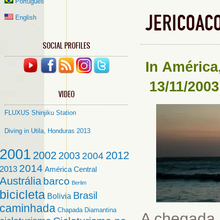
Português
JERICOAC
English
SOCIAL PROFILES
In
América
13/11/2003
VIDEO
FLUXUS Shinjiku Station
Diving in Utila, Honduras 2013
2001
2002
2012
2003
2004
2014
2013
América Central
Austrália
barco
Berlim
bicicleta
Brasil
Bolivia
caminhada
Chapada Diamantina
A chegada 