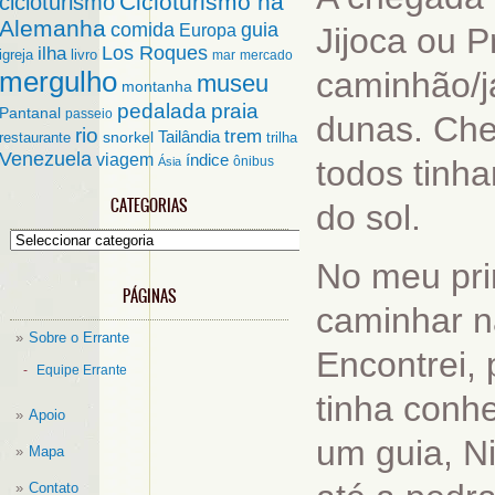
Cicloturismo na
cicloturismo
Alemanha
comida
guia
Europa
Jijoca ou 
ilha
Los Roques
igreja
livro
mar
mercado
mergulho
caminhão/ja
museu
montanha
pedalada
praia
Pantanal
passeio
dunas. Che
rio
trem
Tailândia
restaurante
snorkel
trilha
Venezuela
viagem
índice
ônibus
todos tinh
Ásia
CATEGORIAS
do sol.
Categorias
No meu pri
PÁGINAS
caminhar n
Sobre o Errante
Encontrei, 
Equipe Errante
tinha conhe
Apoio
um guia, N
Mapa
Contato