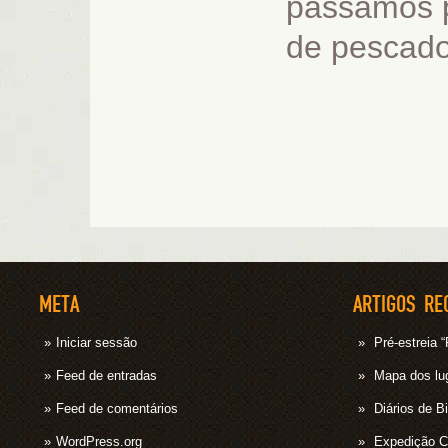
passamos po
de pescado
META
ARTIGOS RE
Iniciar sessão
Pré-estrei
Feed de entradas
Mapa dos lug
Feed de comentários
Diários de B
WordPress.org
Expedição 