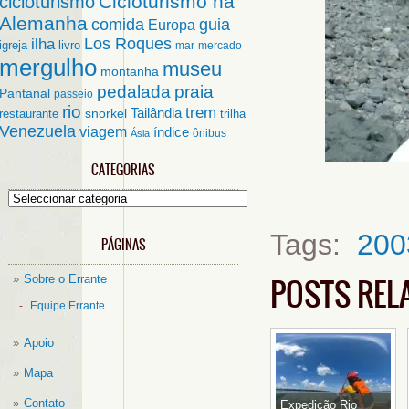
Cicloturismo na
cicloturismo
Alemanha
comida
guia
Europa
ilha
Los Roques
igreja
livro
mar
mercado
mergulho
museu
montanha
pedalada
praia
Pantanal
passeio
rio
trem
Tailândia
restaurante
snorkel
trilha
Venezuela
viagem
índice
ônibus
Ásia
CATEGORIAS
Categorias
Tags:
200
PÁGINAS
POSTS REL
Sobre o Errante
Equipe Errante
Apoio
Mapa
Contato
Expedição Rio