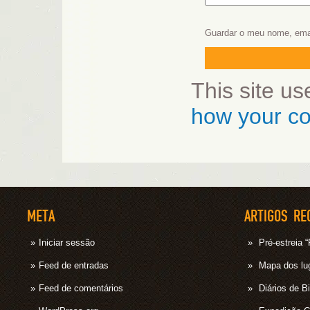
Guardar o meu nome, emai
This site u
how your co
META
ARTIGOS RE
Iniciar sessão
Pré-estrei
Feed de entradas
Mapa dos lug
Feed de comentários
Diários de B