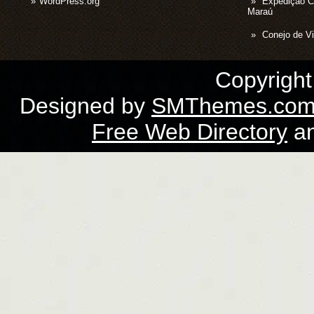
WordPress.org
Expedição 
Maraú
Conejo de Vi
Copyrigh
Designed by
SMThemes.co
Free Web Directory
a