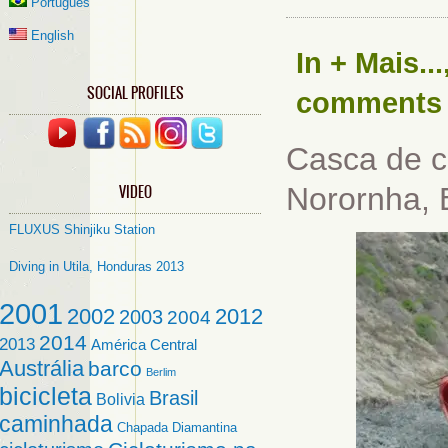
Português
English
In
+ Mais...
SOCIAL PROFILES
comments
Casca de c
VIDEO
Norornha, 
FLUXUS Shinjiku Station
Diving in Utila, Honduras 2013
2001
2002
2012
2003
2004
2014
2013
América Central
Austrália
barco
Berlim
bicicleta
Brasil
Bolivia
caminhada
Chapada Diamantina