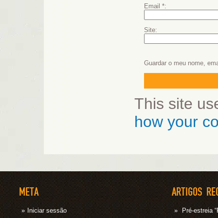
Email
*
Site
Guardar o meu nome, emai
This site u
how your co
META
ARTIGOS RE
Iniciar sessão
Pré-estrei