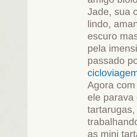
Jade, sua 
lindo, ama
escuro mas
pela imensi
passado po
cicloviage
Agora com P
ele parava
tartarugas
trabalhand
as mini tar