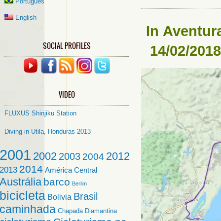
Português
English
In
Aventur
SOCIAL PROFILES
14/02/2018
VIDEO
FLUXUS Shinjiku Station
Diving in Utila, Honduras 2013
2001
2002
2012
2003
2004
2014
2013
América Central
Austrália
barco
Berlim
bicicleta
Brasil
Bolivia
caminhada
Chapada Diamantina