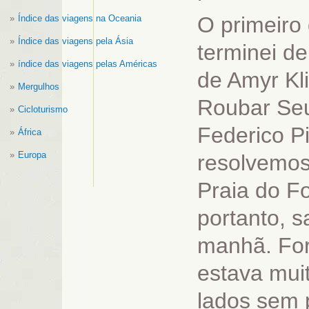
O primeiro 
Índice das viagens na Oceania
Índice das viagens pela Ásia
terminei d
índice das viagens pelas Américas
de Amyr Kl
Mergulhos
Roubar Seu
Cicloturismo
Federico P
África
Europa
resolvemos
Praia do Fo
portanto, s
manhã. For
estava mui
lados sem 