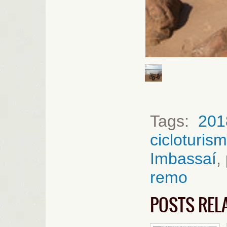
Tags:
201
cicloturis
Imbassaí
,
remo
POSTS REL