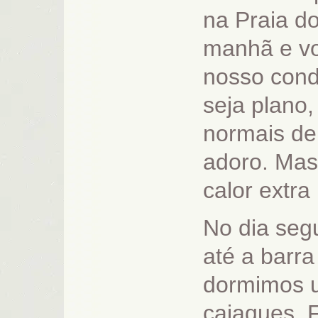
na Praia d
manhã e vo
nosso cond
seja plano
normais de
adoro. Mas 
calor extra 
No dia seg
até a barr
dormimos 
caiaques. F