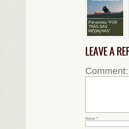
Pré-estreia "POR
TRÁS DAS
MEDALHAS"
LEAVE A RE
Comment
Nome
*