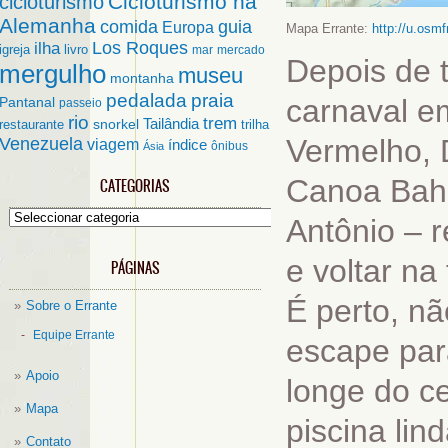
Cicloturismo na
cicloturismo
Alemanha
comida
guia
Europa
Mapa Errante:
http://u.osm
ilha
Los Roques
igreja
livro
mar
mercado
Depois de t
mergulho
museu
montanha
pedalada
praia
carnaval e
Pantanal
passeio
rio
trem
Tailândia
restaurante
snorkel
trilha
Vermelho, 
Venezuela
viagem
índice
ônibus
Ásia
Canoa Bahi
CATEGORIAS
Categorias
Antônio – r
e voltar na
PÁGINAS
É perto, nã
Sobre o Errante
Equipe Errante
escape par
Apoio
longe do c
Mapa
piscina lin
Contato