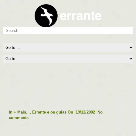
TAXISTA – MIRANDA (PANTANAL –
BRASIL)
In
+ Mais...
,
Errante e os guias
On 19/12/2002
No
comments