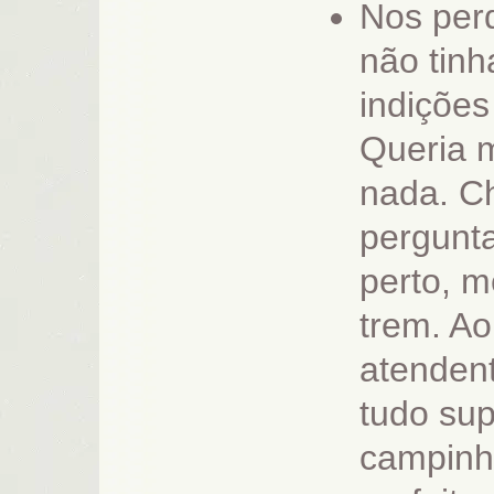
Nos per
não tin
indiçõe
Queria m
nada. C
pergunta
perto, m
trem. Ao
atenden
tudo su
campinho