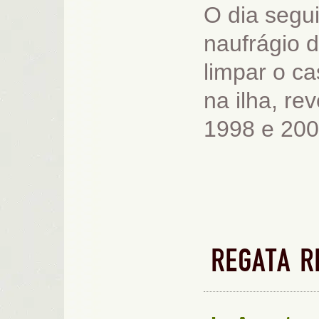
O dia segu
naufrágio 
limpar o ca
na ilha, re
1998 e 200
REGATA R