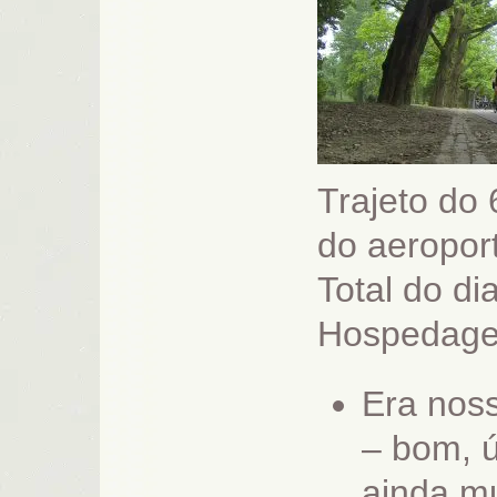
Trajeto do 
do aeropor
Total do di
Hospedag
Era noss
– bom, ú
ainda mu