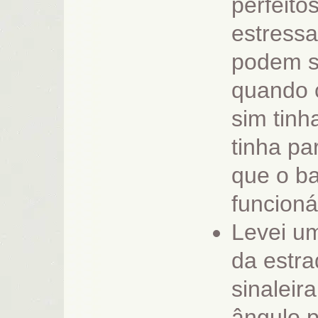
perfeito
estressa
podem se
quando 
sim tinh
tinha p
que o ba
funcion
Levei u
da estra
sinaleir
ângulo p