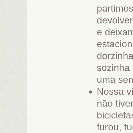
partimos
devolve
e deixa
estacio
dorzinha
sozinha 
uma se
Nossa v
não tiv
bicicle
furou, t