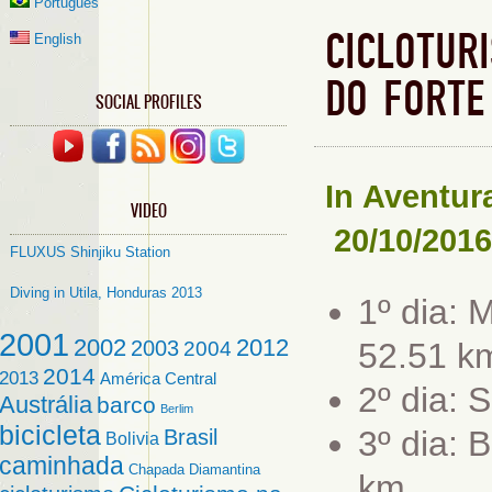
Português
CICLOTUR
English
DO FORTE
SOCIAL PROFILES
In
Aventur
VIDEO
20/10/2016
FLUXUS Shinjiku Station
Diving in Utila, Honduras 2013
1º dia: 
2001
2002
2012
2003
52.51 k
2004
2014
2013
América Central
2º dia: 
Austrália
barco
Berlim
bicicleta
3º dia: 
Brasil
Bolivia
caminhada
Chapada Diamantina
km