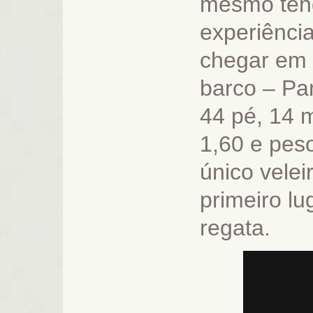
mesmo tend
experiência
chegar em 
barco – Pa
44 pé, 14 
1,60 e pes
único velei
primeiro l
regata.