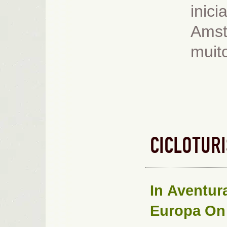
inic
Amst
muit
CICLOTUR
In
Aventur
Europa
On