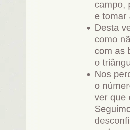
campo, 
e tomar
Desta ve
como não
com as b
o triângu
Nos per
o númer
ver que
Seguimo
desconfi