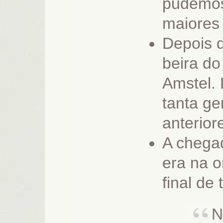
pudemos
maiores 
Depois d
beira do
Amstel. 
tanta ge
anterior
A chegad
era na o
final de 
N