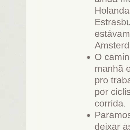
Holanda
Estrasbu
estávam
Amsterd
O caminh
manhã e 
pro tra
por cicl
corrida.
Paramos
deixar a