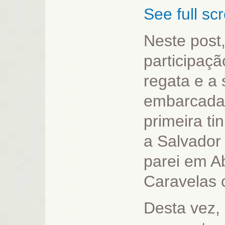
See full sc
Neste post
participaçã
regata e a 
embarcada 
primeira ti
a Salvador
parei em A
Caravelas 
Desta vez,