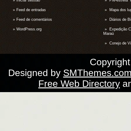
Iniciar sessão
Pré-estrei
Feed de entradas
Mapa dos lug
Feed de comentários
Diários de B
WordPress.org
Expedição 
Maraú
Conejo de Vi
Copyrigh
Designed by
SMThemes.co
Free Web Directory
a