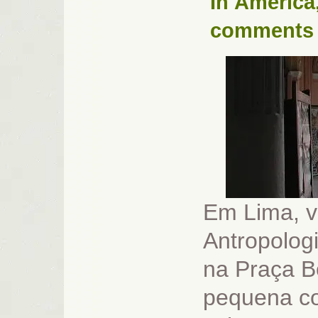
In
América
comments
Em Lima, v
Antropologi
na Praça Bo
pequena co