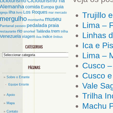
Cicloturismo na
cicloturismo
Alemanha
comida
guia
Europa
ilha
Los Roques
igreja
livro
Trujillo 
mar
mercado
mergulho
museu
montanha
Lima – F
pedalada
praia
Pantanal
passeio
rio
trem
Tailândia
restaurante
snorkel
trilha
Linhas 
Venezuela
viagem
índice
ônibus
Ásia
Ica e Pi
CATEGORIAS
Lima – 
Categorias
Cusco – 
PÁGINAS
Cusco e 
Sobre o Errante
Vale Sa
Equipe Errante
Trilha I
Apoio
Mapa
Machu P
Contato