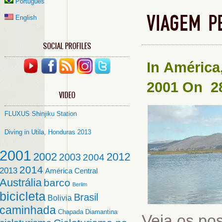
Português
VIAGEM P
English
SOCIAL PROFILES
In
América
2001
On 28
VIDEO
FLUXUS Shinjiku Station
Diving in Utila, Honduras 2013
2001
2002
2012
2003
2004
2014
2013
América Central
Austrália
barco
Berlim
bicicleta
Brasil
Bolivia
caminhada
Chapada Diamantina
Veja os po