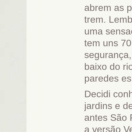
abrem as p
trem. Lemb
uma sensaç
tem uns 70
segurança,
baixo do ri
paredes es
Decidi con
jardins e 
antes São 
a versão V