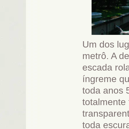
Um dos luga
metrô. A d
escada rol
íngreme qu
toda anos 
totalmente
transparent
toda escur