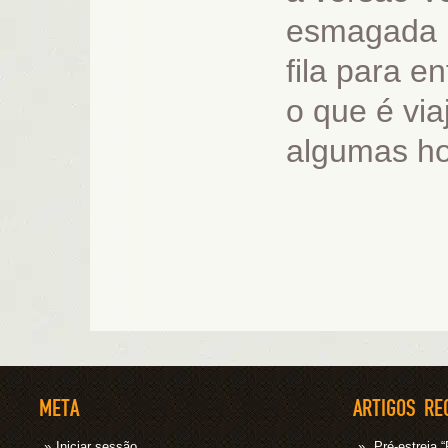
esmagada n
fila para e
o que é via
algumas ho
META
ARTIGOS RE
Iniciar sessão
Pré-estrei