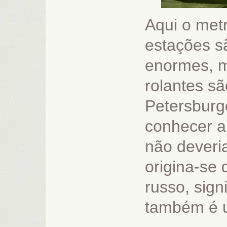
Aqui o met
estações s
enormes, m
rolantes s
Petersburgo
conhecer a
não deveri
origina-se 
russo, sign
também é u