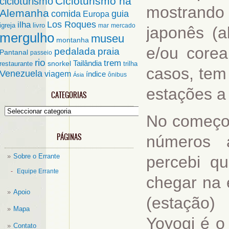
Cicloturismo na
cicloturismo
mostrando
Alemanha
comida
guia
Europa
ilha
Los Roques
igreja
livro
mar
mercado
japonês (
mergulho
museu
montanha
e/ou corea
pedalada
praia
Pantanal
passeio
rio
trem
Tailândia
restaurante
snorkel
trilha
casos, tem
Venezuela
viagem
índice
ônibus
Ásia
estações a
CATEGORIAS
Categorias
No começo,
PÁGINAS
números 
Sobre o Errante
percebi q
Equipe Errante
chegar na 
Apoio
(estação)
Mapa
Yoyogi é o
Contato