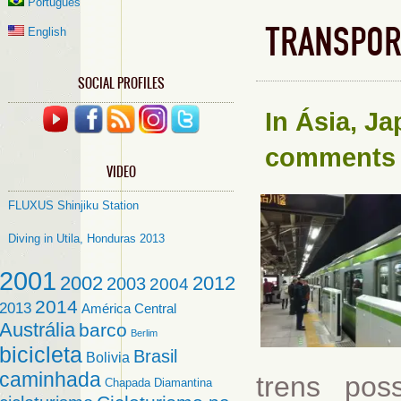
Português
TRANSPOR
English
SOCIAL PROFILES
In
Ásia
,
Ja
comments
VIDEO
FLUXUS Shinjiku Station
Diving in Utila, Honduras 2013
2001
2002
2012
2003
2004
2014
2013
América Central
Austrália
barco
Berlim
bicicleta
Brasil
Bolivia
caminhada
trens pos
Chapada Diamantina