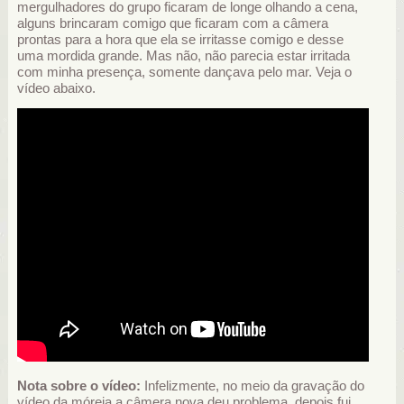
mergulhadores do grupo ficaram de longe olhando a cena,
alguns brincaram comigo que ficaram com a câmera
prontas para a hora que ela se irritasse comigo e desse
uma mordida grande. Mas não, não parecia estar irritada
com minha presença, somente dançava pelo mar. Veja o
vídeo abaixo.
Nota sobre o vídeo:
Infelizmente, no meio da gravação do
vídeo da móreia a câmera nova deu problema, depois fui