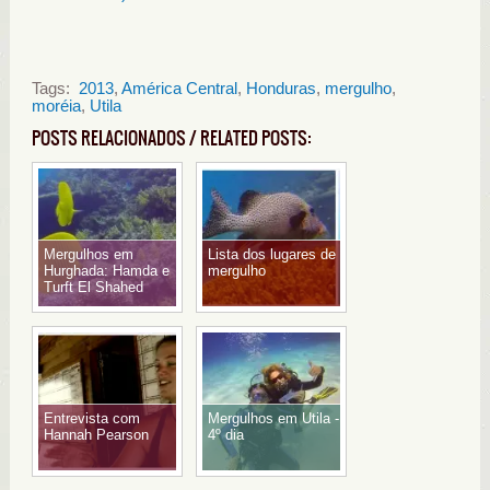
Tags:
2013
,
América Central
,
Honduras
,
mergulho
,
moréia
,
Utila
POSTS RELACIONADOS / RELATED POSTS:
Mergulhos em
Lista dos lugares de
Hurghada: Hamda e
mergulho
Turft El Shahed
Entrevista com
Mergulhos em Utila -
Hannah Pearson
4º dia