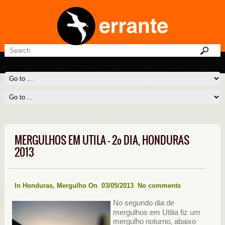
MERGULHOS EM UTILA – 2º DIA, HONDURAS
2013
In
Honduras
,
Mergulho
On 03/05/2013
No comments
No segundo dia de
mergulhos em Utilia fiz um
mergulho noturno, abaixo