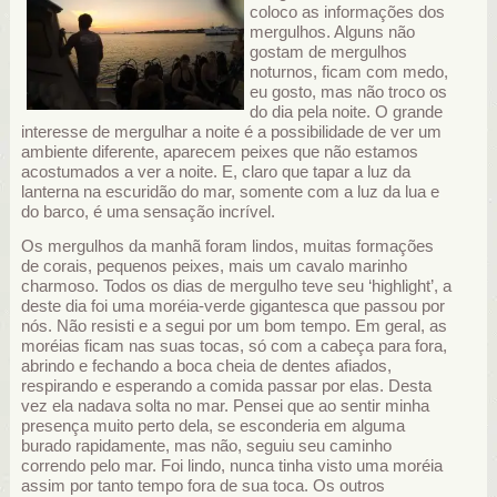
coloco as informações dos
mergulhos. Alguns não
gostam de mergulhos
noturnos, ficam com medo,
eu gosto, mas não troco os
do dia pela noite. O grande
interesse de mergulhar a noite é a possibilidade de ver um
ambiente diferente, aparecem peixes que não estamos
acostumados a ver a noite. E, claro que tapar a luz da
lanterna na escuridão do mar, somente com a luz da lua e
do barco, é uma sensação incrível.
Os mergulhos da manhã foram lindos, muitas formações
de corais, pequenos peixes, mais um cavalo marinho
charmoso. Todos os dias de mergulho teve seu ‘highlight’, a
deste dia foi uma moréia-verde gigantesca que passou por
nós. Não resisti e a segui por um bom tempo. Em geral, as
moréias ficam nas suas tocas, só com a cabeça para fora,
abrindo e fechando a boca cheia de dentes afiados,
respirando e esperando a comida passar por elas. Desta
vez ela nadava solta no mar. Pensei que ao sentir minha
presença muito perto dela, se esconderia em alguma
burado rapidamente, mas não, seguiu seu caminho
correndo pelo mar. Foi lindo, nunca tinha visto uma moréia
assim por tanto tempo fora de sua toca. Os outros