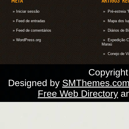
META
ARTIGOS RE
Iniciar sessão
Pré-estrei
Feed de entradas
Mapa dos lug
Feed de comentários
Diários de B
WordPress.org
Expedição 
Maraú
Conejo de Vi
Copyrigh
Designed by
SMThemes.co
Free Web Directory
a