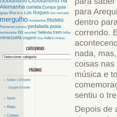
para saber
Cicloturismo na
cicloturismo
Alemanha
comida
guia
Europa
para Arequ
ilha
Los Roques
igreja
livro
mar
mercado
mergulho
museu
dentro par
montanha
pedalada
praia
Pantanal
passeio
correndo. 
rio
trem
Tailândia
restaurante
snorkel
trilha
Venezuela
viagem
índice
ônibus
Ásia
acontecend
CATEGORIAS
nada, mas,
Categorias
coisas nas
PÁGINAS
música e t
Sobre o Errante
comemoraç
Equipe Errante
sentiu o tr
Apoio
Depois de a
Mapa
Contato