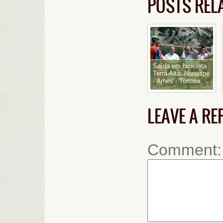
POSTS REL
Saída em bicicleta
Terra Alta: Nonaspe
- Arnes - Tortosa
LEAVE A RE
Comment