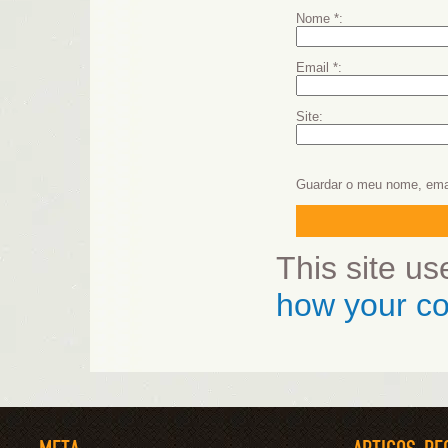
Nome
*
Email
*
Site
Guardar o meu nome, emai
This site u
how your co