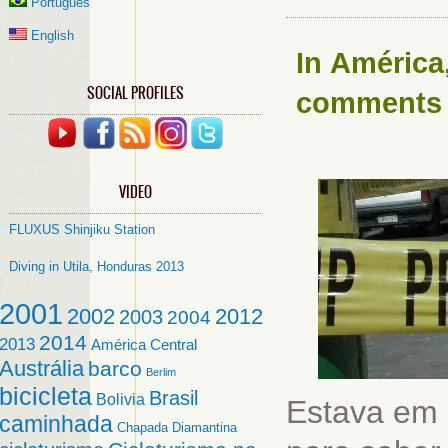
Português
English
In
América
SOCIAL PROFILES
comments
VIDEO
FLUXUS Shinjiku Station
Diving in Utila, Honduras 2013
2001
2002
2012
2003
2004
2014
2013
América Central
Austrália
barco
Berlim
bicicleta
Brasil
Bolivia
Estava em 
caminhada
Chapada Diamantina