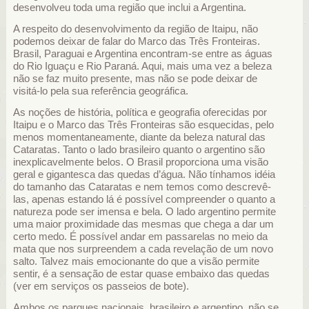
desenvolveu toda uma região que inclui a Argentina.
A respeito do desenvolvimento da região de Itaipu, não
podemos deixar de falar do Marco das Três Fronteiras.
Brasil, Paraguai e Argentina encontram-se entre as águas
do Rio Iguaçu e Rio Paraná. Aqui, mais uma vez a beleza
não se faz muito presente, mas não se pode deixar de
visitá-lo pela sua referência geográfica.
As noções de história, política e geografia oferecidas por
Itaipu e o Marco das Três Fronteiras são esquecidas, pelo
menos momentaneamente, diante da beleza natural das
Cataratas. Tanto o lado brasileiro quanto o argentino são
inexplicavelmente belos. O Brasil proporciona uma visão
geral e gigantesca das quedas d’água. Não tínhamos idéia
do tamanho das Cataratas e nem temos como descrevê-
las, apenas estando lá é possível compreender o quanto a
natureza pode ser imensa e bela. O lado argentino permite
uma maior proximidade das mesmas que chega a dar um
certo medo. É possível andar em passarelas no meio da
mata que nos surpreendem a cada revelação de um novo
salto. Talvez mais emocionante do que a visão permite
sentir, é a sensação de estar quase embaixo das quedas
(ver em serviços os passeios de bote).
Ambos os parques nacionais, brasileiro e argentino, não se