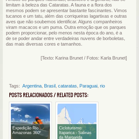
limitam à beleza das Cataratas. A fauna e a flora dos
mesmos podem se apresentar bastante fascinantes. Vimos
tucanos e um tatu, além das corriqueiras lagartixas e outras
aves que não soubemos identificar. Alguns companheiros
viram macacos e um puma. Outra emoção que os parques
podem proporcionar, pelo menos nesta época do ano, é a
de se poder andar entre verdadeiras nuvens de borboletas,
das mais diversas cores e tamanhos.
[Texto: Karina Brunet / Fotos: Karla Brunet]
Tags:
Argentina
,
Brasil
,
cataratas
,
Paraguai
,
rio
POSTS RELACIONADOS / RELATED POSTS:
Expedição Rio
Cicloturismo:
Amazonas 360º
Itaparica - Salinas
da Margarida