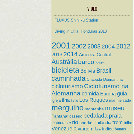
VIDEO
FLUXUS Shinjiku Station
Diving in Utila, Honduras 2013
2001
2002
2012
2003
2004
2014
2013
América Central
Austrália
barco
Berlim
bicicleta
Brasil
Bolivia
caminhada
Chapada Diamantina
Cicloturismo na
cicloturismo
Alemanha
comida
guia
Europa
ilha
Los Roques
igreja
livro
mar
mercado
mergulho
museu
montanha
pedalada
praia
Pantanal
passeio
rio
trem
Tailândia
restaurante
snorkel
trilha
Venezuela
viagem
índice
ônibus
Ásia