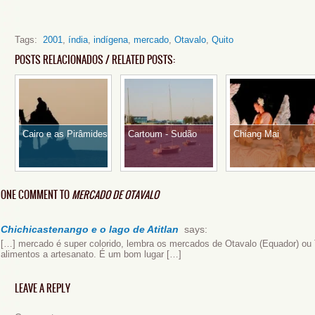
Tags:
2001
,
índia
,
indígena
,
mercado
,
Otavalo
,
Quito
POSTS RELACIONADOS / RELATED POSTS:
Cairo e as Pirâmides
Cartoum - Sudão
Chiang Mai
ONE COMMENT TO
MERCADO DE OTAVALO
Chichicastenango e o lago de Atitlan
says:
[…] mercado é super colorido, lembra os mercados de Otavalo (Equador) ou 
alimentos a artesanato. É um bom lugar […]
LEAVE A REPLY