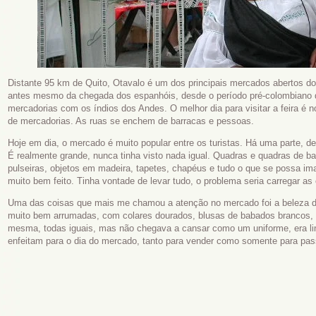
Distante 95 km de Quito, Otavalo é um dos principais mercados abertos do
antes mesmo da chegada dos espanhóis, desde o período pré-colombiano q
mercadorias com os índios dos Andes. O melhor dia para visitar a feira é 
de mercadorias. As ruas se enchem de barracas e pessoas.
Hoje em dia, o mercado é muito popular entre os turistas. Há uma parte, de
É realmente grande, nunca tinha visto nada igual. Quadras e quadras de b
pulseiras, objetos em madeira, tapetes, chapéus e tudo o que se possa ima
muito bem feito. Tinha vontade de levar tudo, o problema seria carregar
Uma das coisas que mais me chamou a atenção no mercado foi a beleza d
muito bem arrumadas, com colares dourados, blusas de babados brancos,
mesma, todas iguais, mas não chegava a cansar como um uniforme, era li
enfeitam para o dia do mercado, tanto para vender como somente para pas