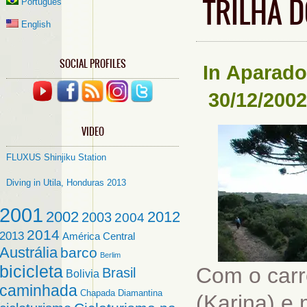
TRILHA D
Português
English
SOCIAL PROFILES
In
Aparado
30/12/2002
VIDEO
FLUXUS Shinjiku Station
Diving in Utila, Honduras 2013
2001
2002
2012
2003
2004
2014
2013
América Central
Austrália
barco
Berlim
bicicleta
Com o carr
Brasil
Bolivia
caminhada
Chapada Diamantina
(Karina) e