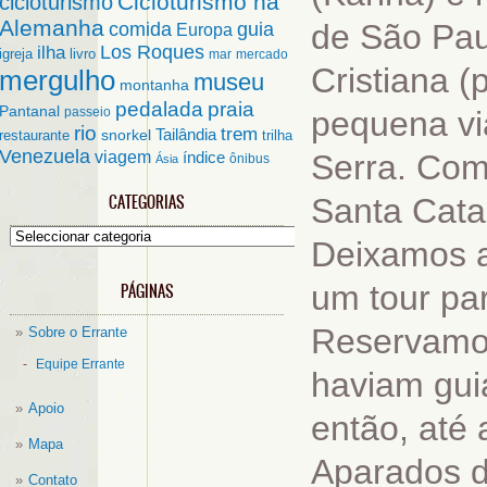
Cicloturismo na
cicloturismo
Alemanha
de São Pau
comida
guia
Europa
ilha
Los Roques
igreja
livro
mar
mercado
Cristiana (
mergulho
museu
montanha
pedalada
praia
Pantanal
passeio
pequena vi
rio
trem
Tailândia
restaurante
snorkel
trilha
Venezuela
viagem
Serra. Co
índice
ônibus
Ásia
CATEGORIAS
Santa Cata
Categorias
Deixamos a
um tour par
PÁGINAS
Reservamos
Sobre o Errante
Equipe Errante
haviam gui
Apoio
então, até
Mapa
Aparados d
Contato