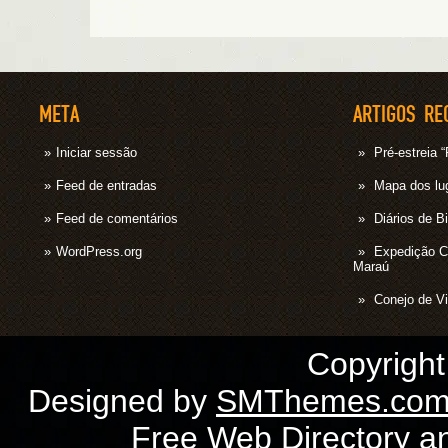
META
ARTIGOS RE
Iniciar sessão
Pré-estrei
Feed de entradas
Mapa dos lug
Feed de comentários
Diários de B
WordPress.org
Expedição 
Maraú
Conejo de Vi
Copyrigh
Designed by
SMThemes.co
Free Web Directory
a