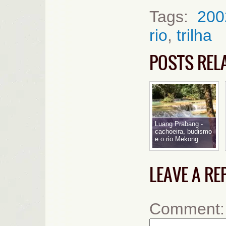
Tags:
200
rio
,
trilha
POSTS REL
Luang Prabang -
cachoeira, budismo
e o rio Mekong
LEAVE A RE
Comment