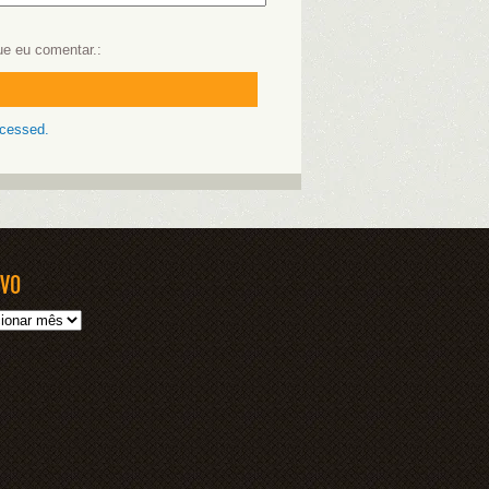
ue eu comentar.
ocessed.
IVO