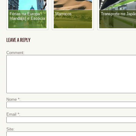
Férias na Europa -
Marrocos
Transporte no Japã
Irlanda[s] e Escócia
LEAVE A REPLY
Comment
Nome
*
Email
*
Site