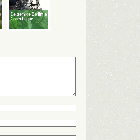
o
De trem de Berlim a
Copenhague