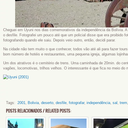
Cheguei em Uyuni nos dias comemorativos da independência da Bolívia. 
o desfile. Fotografei um pouco até que um policial disse que era proibido fo
fotografando quando ele saiu. Depois veio outro, então, decidi parar.
Na cidade não tem muito o que conhecer, todos vão até ali para fazer tours
bom número de hotéis e restaurantes, uma pequena igreja, algumas lojinhas 
Um dos atrativos é o cemitério de trens. Uma caminhada de 20min. do cent
vagões, locomotivas, trilhos velhos. O interessante é que fica no meio do 
Tags:
2001
,
Bolivia
,
deserto
,
desfile
,
fotografar
,
independência
,
sal
,
trem
POSTS RELACIONADOS / RELATED POSTS: