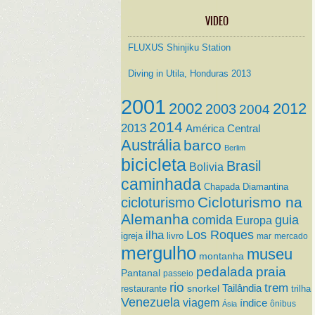
VIDEO
FLUXUS Shinjiku Station
Diving in Utila, Honduras 2013
2001
2002
2012
2003
2004
2014
2013
América Central
Austrália
barco
Berlim
bicicleta
Brasil
Bolivia
caminhada
Chapada Diamantina
Cicloturismo na
cicloturismo
Alemanha
comida
guia
Europa
ilha
Los Roques
igreja
livro
mar
mercado
mergulho
museu
montanha
pedalada
praia
Pantanal
passeio
rio
trem
Tailândia
restaurante
snorkel
trilha
Venezuela
viagem
índice
ônibus
Ásia