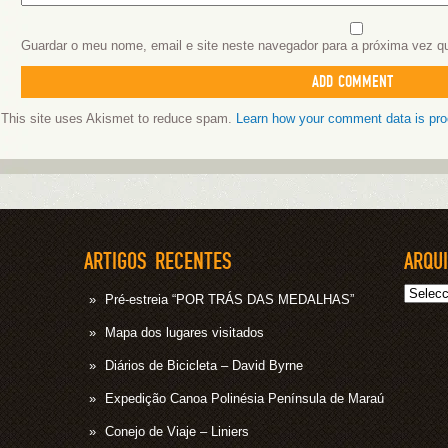
Guardar o meu nome, email e site neste navegador para a próxima vez q
This site uses Akismet to reduce spam.
Learn how your comment data is pr
ARTIGOS RECENTES
ARQU
Arquivo
Pré-estreia “POR TRÁS DAS MEDALHAS”
Mapa dos lugares visitados
Diários de Bicicleta – David Byrne
Expedição Canoa Polinésia Península de Maraú
Conejo de Viaje – Liniers